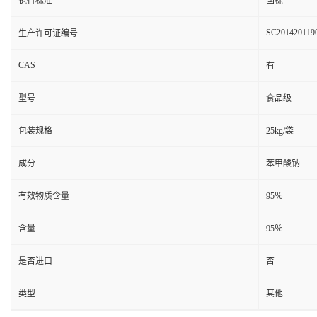
执行标准
国标
SC201420119
生产许可证编号
CAS
有
型号
食品级
包装规格
25kg/袋
成分
苯甲酸钠
有效物质含量
95％
含量
95％
是否进口
否
类型
其他