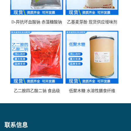
D-异抗坏血酸钠 赤藻糖酸钠
乙基麦芽酚 现货供应增味剂
食品级现货供应
食品级 量大优惠
乙二胺四乙酸二钠 食品级
低聚木糖 水溶性膳食纤维
EDTA二钠 现货量大价优
25kg/袋
联系信息