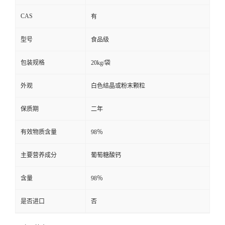
CAS
有
型号
食品级
包装规格
20kg/袋
外观
白色结晶或粉末颗粒
保质期
二年
有效物质含量
98％
主要营养成分
葡萄糖酸钙
含量
98％
是否进口
否