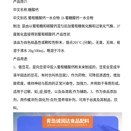
产品简介:
中文名称:糖酸钙
中文别名:葡萄糖酸钙一水合物: D-葡糖酸钙一水合物
制法: 是由以葡萄糖和碳酸钙混匀后加葡萄糖氧化酶和过氧化气酶，37
度氧化直接得到葡萄精酸钙.产品性状:
该品为自色结晶性或颗粒性粉末，熔点201°C (分解)，无臭，无味，易
溶于沸水 20g/100m)，略溶于冷水.
产品用途:
1、做豆花，是向豆浆中投入葡萄糖酸钙粉未来制成的，豆浆会变成半
液半固态的豆花，有时也叫热豆腐2、作为药物，可降低渗透性，增加
致密度，维持神经与肌肉的正常兴奋性，加强力，并用助于骨质形成。
适用于过敏，如;;症;接性，以及血清病;作为辅助。3、作为食品添加
剂，用作缓冲剂:固化剂:合剂;营养增补剂。可用于谷类及其制品，饮
料。