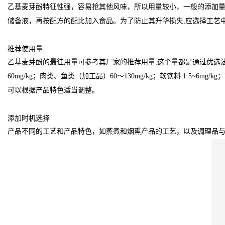
乙基麦芽酚特征性强，容易抢其他风味，所以用量较小，一般的添加量在
储备液，再按配方的配比加入食品。为了防止其升华损失,应选择工艺
推荐使用量
乙基麦芽酚的最徍用量可参考其厂家的推荐用量,这个量都是通过优选
60mg/kg；肉类、鱼类（加工品）60～130mg/kg；软饮料 1.5~6
可以根据产品特色适当调整。
添加时机选择
产品不同的工艺和产品特色，如蒸煮和烟熏产品的工艺，以及调理品