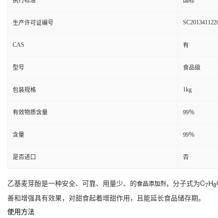
执行标准
国标
SC201341122
生产许可证编号
CAS
有
型号
食品级
1kg
包装规格
有效物质含量
99％
含量
99％
是否进口
否
乙基麦芽酚是一种安全、可靠、用量少、的
，分子式为C
H
食品添加剂
7
8
善和增强具有效果，对甜食起着增甜作用，且能延长食品储存期。
使用方法