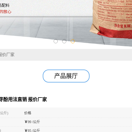
报价厂家
产品展厅
芽酚用法直销 报价厂家
(公斤)
价格
￥
99 /公斤
0
￥
95 /公斤