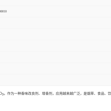
00010
O
。作为一种香味改良剂、增香剂，应用越来越广泛，是烟草、食品、
3