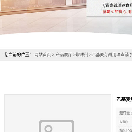
您当前的位置：
网站首页
>
产品展厅
>
增味剂
>
乙基麦芽酚用法直销 
乙基麦
起订量 
1-500
500-100