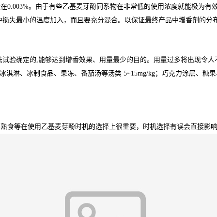
0.003%。由于有些乙基麦芽酚同系物在非常低的使用浓度就能极为有效
中损失最小的温度加入，而且要充分混合。以保证最终产品中增香剂的分
法试验确定的,能够达到增香效果、用量最少的目的。用量过多将出现令人
mg/kg；冰淇淋、冰制食品、果冻、番茄汤等汤类 5~15mg/kg；巧克力涂层
与熟食等在使用乙基麦芽酚时机的选择上很重要，时机选择有误会直接影