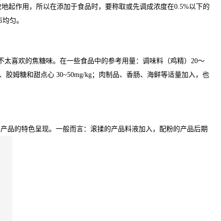
地起作用，所以在添加于食品时，要称取或先调成浓度在0.5%以下的
布均匀。
不太喜欢的焦糖味。在一些食品中的参考用量：调味料（鸡精）20～
、糖果、胶姆糖和甜点心 30~50mg/kg；肉制品、香肠、海鲜等适量加入，也
响产品的特色呈现。一般而言：滚揉的产品料液加入，配粉的产品后期