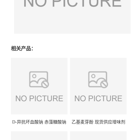
相关产品：
D-异抗坏血酸钠 赤藻糖酸钠
乙基麦芽酚 现货供应增味剂
食品级现货供应
食品级 量大优惠