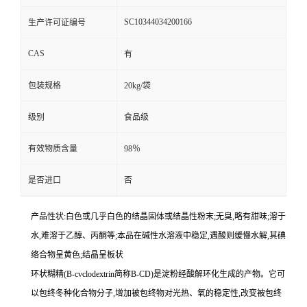
SC10344034200166
生产许可证编号
CAS
有
包装规格
20kg/袋
级别
食品级
有效物质含量
98％
是否进口
否
产品性状:白色或几乎白色的结晶固体或结晶性粉末;无臭,略有甜味;溶于
水,难溶于乙醇、丙酮等;本品在碱性水溶液中稳定,遇酸则缓慢水解,其碘
络合物呈黄色;结晶呈板状
环状糊精(B-cvclodextrin简称B-CD)是淀粉经酸解环化生成的产物。它可
以包终冬种化合物分子,增加被包终物对光热、氧的稳定性,改变被包终