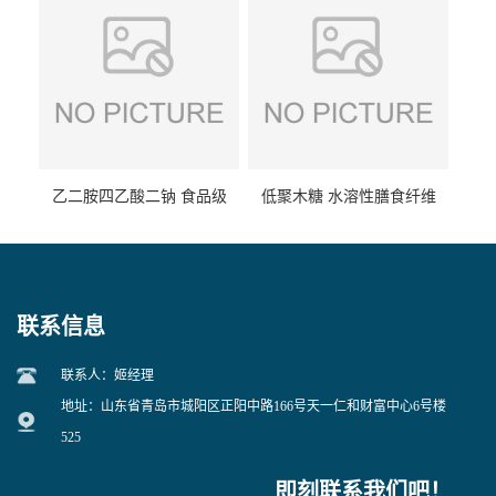
乙二胺四乙酸二钠 食品级
低聚木糖 水溶性膳食纤维
EDTA二钠 现货量大价优
25kg/袋
联系信息
联系人：姬经理
地址：山东省青岛市城阳区正阳中路166号天一仁和财富中心6号楼
525
即刻联系我们吧！