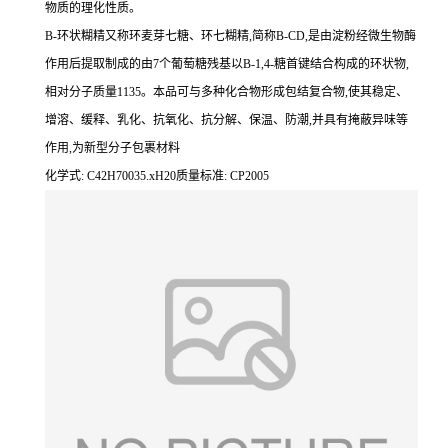
物质的理化性质。
B-环状糊精又称环麦芽七糖、环七糊精,简称B-CD,是由淀粉经微生物酶
作用后提取制成的由7个葡萄糖残基以B-1,4-糖首键结合构成的环状物,
相对分子质量1135。本品可与多种化合物形成包结复合物,使其稳定、
增溶、缓释、乳化、抗氧化、抗分解、保温、防潮,并具有掩蔽异味等
作用,为新型分子包裹材料
化学式: C42H70035.xH20质量标准: CP2005