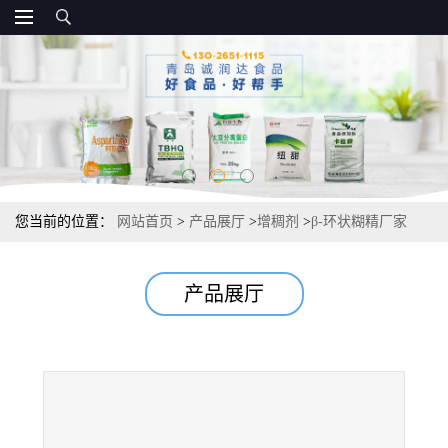
您当前的位置：
网站首页
>
产品展厅
>
增稠剂
>
β-环状糊精厂家
20kg/袋 资质齐全
产品展厅