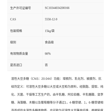
SC10344034200166
生产许可证编号
CAS
5550-12-9
包装规格
15kg/袋
级别
食品级
有效物质含量
98％
是否进口
否
溶性大豆多糖（CNS：20.044）功能：增稠剂、乳化剂、被膜剂、抗
结剂定义：可溶性大豆多糖以大豆或大豆粕为原料，经脱脂、提取、纯
化、灭菌、干燥等工艺生产的，由半乳糖、阿拉伯糖、半乳糖酸、鼠李
糖、海藻糖、木糖以及葡萄糖等分子通过1，4-糖苷键、1，6-糖苷键相
连而成的水溶性多糖类物质，也可称为可溶性大豆膳食纤维。根据粘度