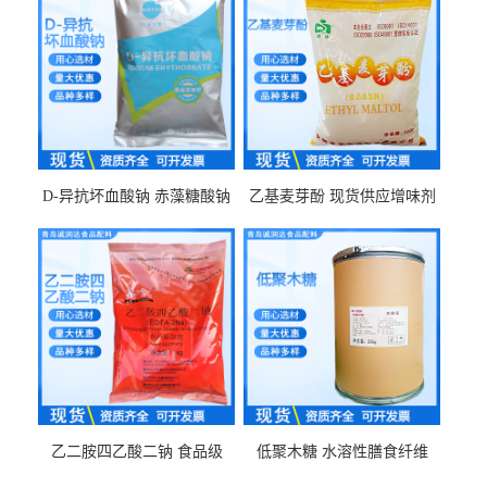
D-异抗坏血酸钠 赤藻糖酸钠
乙基麦芽酚 现货供应增味剂
食品级现货供应
食品级 量大优惠
乙二胺四乙酸二钠 食品级
低聚木糖 水溶性膳食纤维
EDTA二钠 现货量大价优
25kg/袋