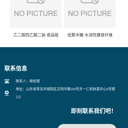
乙二胺四乙酸二钠 食品级
低聚木糖 水溶性膳食纤维
EDTA二钠 现货量大价优
25kg/袋
联系信息
联系人：姬经理
地址：山东省青岛市城阳区正阳中路166号天一仁和财富中心6号楼
525
即刻联系我们吧！