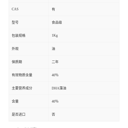
CAS
有
型号
食品级
1Kg
包装规格
外观
油
保质期
二年
有效物质含量
40％
主要营养成分
DHA藻油
含量
40％
是否进口
否