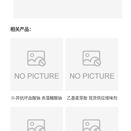
相关产品：
D-异抗坏血酸钠 赤藻糖酸钠
乙基麦芽酚 现货供应增味剂
食品级现货供应
食品级 量大优惠