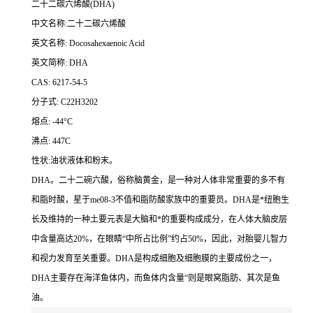
二十二碳六烯酸(DHA)
中文名称:二十二碳六烯酸
英文名称: Docosahexaenoic Acid
英文简称: DHA
CAS: 6217-54-5
分子式: C22H3202
熔点: -44°C
沸点: 447C
性状:油状液体和粉末。
DHA。二十二碗六酸，俗称脑黄金，是一种对人体非常重要的多不有
和脂时酸，星于me08-3不值和脂防酸家族中的重要员。DHA是*纽胞生
长及维持的一种土要元表是大脑和*的重要构成成分，在人体大脑皮层
中含量高达20%，在眼睛“中所占比例”约占50%，因此，对胎婴儿智力
和视力发育至关重要。DHA是构成细胞及细胞膜的主要成份之一，
DHA主要存在海洋鱼体内，而鱼体内含量“则是眼窝脂肪、其次是鱼
油。