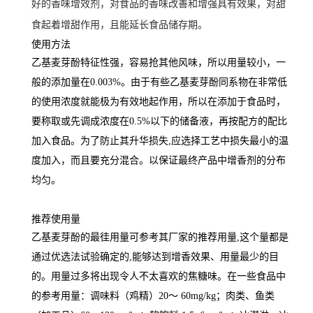
好的香味增效剂，对食品的香味改善和增强具有效果，对甜
食起着增甜作用，且能延长食品储存期。
使用方法
乙基麦芽酚特征性强，容易抢其他风味，所以用量较小，一
般的添加量在0.003%。由于有些乙基麦芽酚同系物在非常低
的使用浓度就能极为有效地起作用，所以在添加于食品时，
要称取或先调成浓度在0.5%以下的储备液，再按配方的配比
加入食品。为了防止其升华损失,应选择工艺中损失最小的温
度加入，而且要充分混合。以保证最终产品中增香剂的分布
均匀。
推荐使用量
乙基麦芽酚的最徍用量可参考其厂家的推荐用量,这个量都是
通过优选法试验确定的,能够达到增香效果、用量最少的目
的。用量过多将出现令人不太喜欢的焦糖味。在一些食品中
的参考用量：调味料（鸡精）20～ 60mg/kg；肉类、鱼类