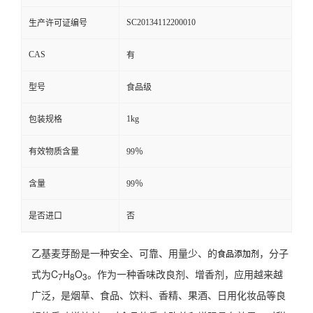
SC20134112200010
生产许可证编号
CAS
有
型号
食品级
1kg
包装规格
有效物质含量
99％
含量
99％
是否进口
否
乙基麦芽酚是一种安全、可靠、用量少、的
，分子
食品添加剂
式为C
H
O
。作为一种香味改良剂、增香剂，应用越来越
7
8
3
广泛，是烟草、食品、饮料、香精、果酒、日用化妆品等良