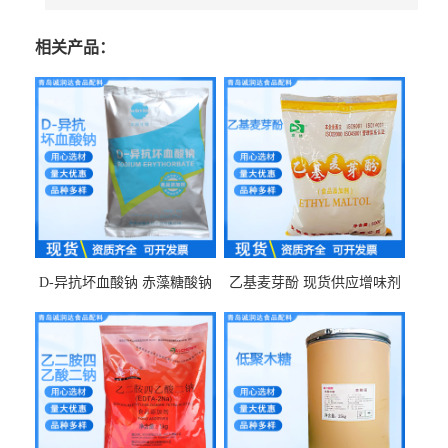
相关产品：
D-异抗坏血酸钠 赤藻糖酸钠
乙基麦芽酚 现货供应增味剂
食品级现货供应
食品级 量大优惠