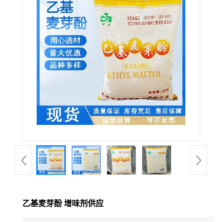
乙基麦芽酚 增味剂供应