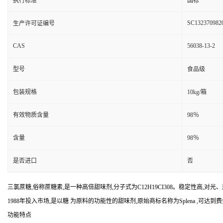
执行标准
国标
SC132370982
生产许可证编号
CAS
56038-13-2
型号
食品级
包装规格
10kg/箱
有效物质含量
98％
含量
98％
是否进口
否
三氯蔗糖,俗称蔗糖素,是一种高倍甜味剂,分子式为C12H19CI308。稳定性高,
1988年投入市场,是以糖 为原料的功能性的甜味剂,原始商标名称为Splena ,可达到
功能特点