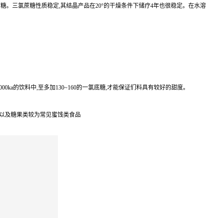
蔗糖。三氯蔗糖性质稳定,其结晶产品在20°的干燥条件下储疗4年也很稳定。在水溶
00ka的饮料中,至多加130~160的一氯底糖,才能保证们料具有较好的甜度。
点以及糖果类较为常见蜜饯类食品