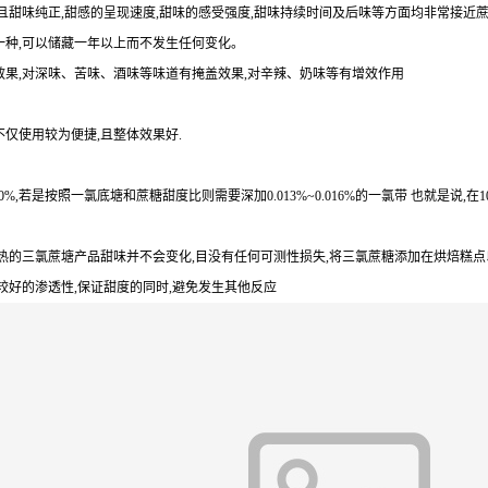
倍),且甜味纯正,甜感的呈现速度,甜味的感受强度,甜味持续时间及后味等方面均非常接近
一种,可以储藏一年以上而不发生任何变化。
效果,对深味、苦味、酒味等味道有掩盖效果,对辛辣、奶味等有增效作用
仅使用较为便捷,且整体效果好.
若是按照一氯底塘和蔗糖甜度比则需要深加0.013%~0.016%的一氯带 也就是说,在10
加热的三氯蔗塘产品甜味并不会变化,目没有任何可测性损失,将三氯蔗糖添加在烘焙糕
有较好的渗透性,保证甜度的同时,避免发生其他反应