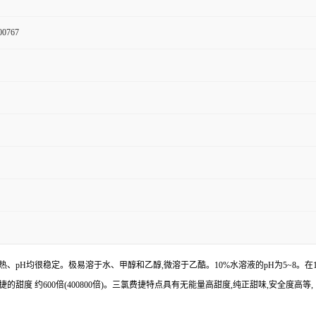
00767
对光、热、pH均很稳定。极易溶于水、甲醇和乙醇,微溶于乙酷。10%水溶液的pH为5~8
费捷的甜度 约600倍(400800倍)。三氯费捷特点具有无能量高甜度,纯正甜味,安全度高等,