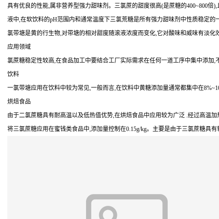
具有优良的性能,属非营养型强力甜味剂。三氯蔗的甜度很高(是蔗糖的400~800
液中,在软饮料的pH范围内和通常温度下三氯荒糖是所有强力甜味剂中性质稳定的
氯带塘是黄的行生物,对带塘的相对甜度随滚液浓度而变化,它对酸味和威味有淡化
应用领域
氯蔗糖稳定性较高,在食品加工中要结合工厂实际需求在任何一道工序中集中添加,不
饮料
一氯带塘应用在饮料中较为常见,一般而言,在饮料中黄糖添加量通常都集中在8%~10%,
烘焙食品
由于二氯蔗糖具有耐高温以及低热值优势,在烘焙食品中应用较为广泛 .经过高温
将三氯蔗糖应用在蜜钱类食品中,添加量控制在0.15g/kg。主要是由于三氯蔗糖具