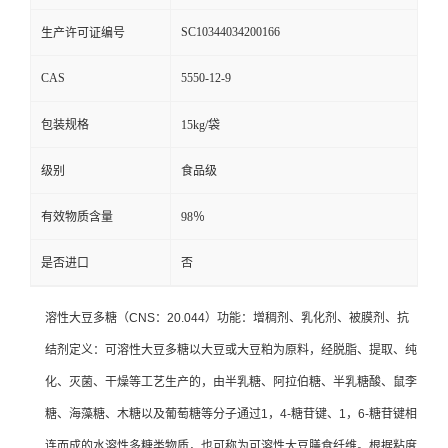
SC10344034200166
生产许可证编号
CAS
5550-12-9
包装规格
15kg/袋
级别
食品级
有效物质含量
98％
是否进口
否
溶性大豆多糖（CNS：20.044）功能：增稠剂、乳化剂、被膜剂、抗
结剂定义：可溶性大豆多糖以大豆或大豆粕为原料，经脱脂、提取、纯
化、灭菌、干燥等工艺生产的，由半乳糖、阿拉伯糖、半乳糖酸、鼠李
糖、海藻糖、木糖以及葡萄糖等分子通过1，4-糖苷键、1，6-糖苷键相
连而成的水溶性多糖类物质，也可称为可溶性大豆膳食纤维。根据粘度