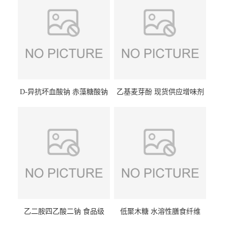
D-异抗坏血酸钠 赤藻糖酸钠
乙基麦芽酚 现货供应增味剂
食品级现货供应
食品级 量大优惠
乙二胺四乙酸二钠 食品级
低聚木糖 水溶性膳食纤维
EDTA二钠 现货量大价优
25kg/袋