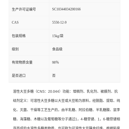
SC10344034200166
生产许可证编号
CAS
5550-12-9
包装规格
15kg/袋
级别
食品级
有效物质含量
98％
是否进口
否
溶性大豆多糖（CNS：20.044）功能：增稠剂、乳化剂、被膜剂、抗
结剂定义：可溶性大豆多糖以大豆或大豆粕为原料，经脱脂、提取、纯
化、灭菌、干燥等工艺生产的，由半乳糖、阿拉伯糖、半乳糖酸、鼠李
糖、海藻糖、木糖以及葡萄糖等分子通过1，4-糖苷键、1，6-糖苷键相
连而成的水溶性多糖类物质，也可称为可溶性大豆膳食纤维。根据粘度