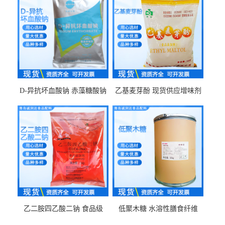
D-异抗坏血酸钠 赤藻糖酸钠
乙基麦芽酚 现货供应增味剂
食品级现货供应
食品级 量大优惠
乙二胺四乙酸二钠 食品级
低聚木糖 水溶性膳食纤维
EDTA二钠 现货量大价优
25kg/袋