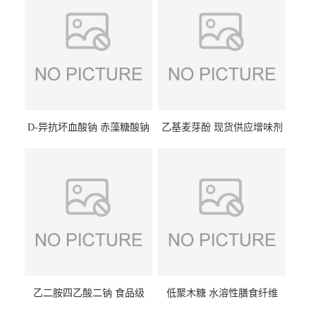
D-异抗坏血酸钠 赤藻糖酸钠
乙基麦芽酚 现货供应增味剂
食品级现货供应
食品级 量大优惠
乙二胺四乙酸二钠 食品级
低聚木糖 水溶性膳食纤维
EDTA二钠 现货量大价优
25kg/袋