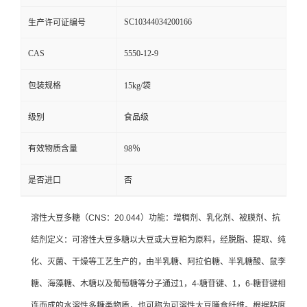
SC10344034200166
生产许可证编号
CAS
5550-12-9
包装规格
15kg/袋
级别
食品级
有效物质含量
98％
是否进口
否
溶性大豆多糖（CNS：20.044）功能：增稠剂、乳化剂、被膜剂、抗
结剂定义：可溶性大豆多糖以大豆或大豆粕为原料，经脱脂、提取、纯
化、灭菌、干燥等工艺生产的，由半乳糖、阿拉伯糖、半乳糖酸、鼠李
糖、海藻糖、木糖以及葡萄糖等分子通过1，4-糖苷键、1，6-糖苷键相
连而成的水溶性多糖类物质，也可称为可溶性大豆膳食纤维。根据粘度