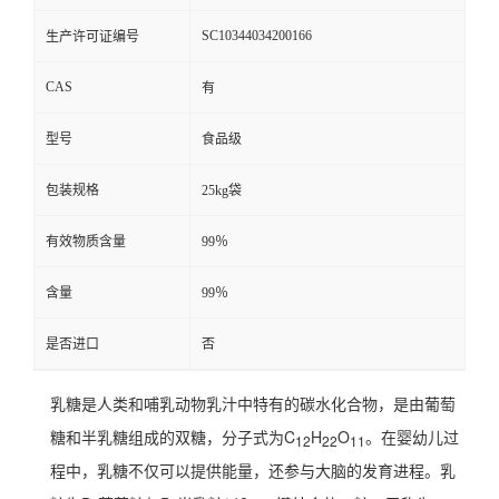
SC10344034200166
生产许可证编号
CAS
有
型号
食品级
包装规格
25kg袋
有效物质含量
99％
含量
99％
是否进口
否
乳糖是人类和哺乳动物乳汁中特有的碳水化合物，是由葡萄
糖和半乳糖组成的双糖，分子式为C
H
O
。在婴幼儿过
12
22
11
程中，乳糖不仅可以提供能量，还参与大脑的发育进程。
乳