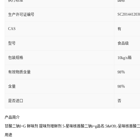
执行标准
国标
SC201441203
生产许可证编号
CAS
有
型号
食品级
包装规格
10kg/x箱
有效物质含量
98％
含量
98％
是否进口
否
产品简介
甘酸二钠I+G 鲜味剂 提味剂增鲜剂 5-星味核首酸二钠i+g品名:5&#39;-呈味核首酸
用途