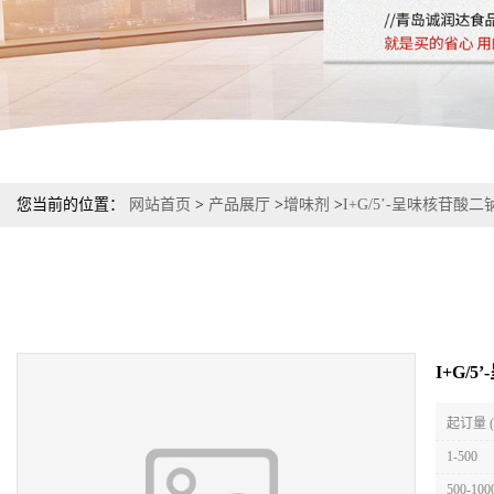
您当前的位置：
网站首页
>
产品展厅
>
增味剂
>
I+G/5’-呈味核苷酸
I+G/
起订量 
1-500
500-100