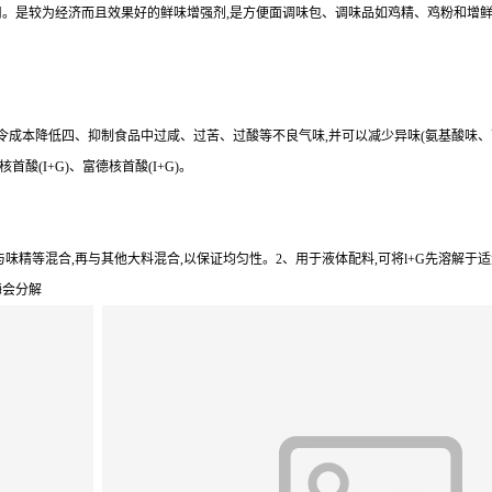
。是较为经济而且效果好的鲜味增强剂,是方便面调味包、调味品如鸡精、鸡粉和增鲜酱油
量令成本降低四、抑制食品中过咸、过苦、过酸等不良气味,并可以减少异味(氨基酸味
酸(I+G)、富德核首酸(I+G)。
与味精等混合,再与其他大料混合,以保证均匀性。2、用于液体配料,可将l+G先溶解于
酶会分解