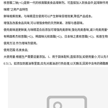
核昔酸二钠(+G)是新一代的核首酸类食品增鲜剂。可直接加入到食品中,起增鲜作用
味精”之称产品特性
鲜味相乘效果。与味精混合使用可以产生鲜味倍增效果,降低产品成本。
增强及改善食品风味,可以增强食物的天然鲜美、浓郁与香甜味。
使肉类味道更鲜美,与味精混合后添加可增强肉类原味,强化肉类香味,减少肉类用
有韩国希杰核昔酸(+G)、韩国味元核首酸(+G)、日本味之素核昔酸(+G)、拓普生物核首
使用方法:作为增味剂使用。
使用范围:名类食品;
大使用量:根据生产需要适量添加。1、用于固体配料,直接添加,如使用量小,可以先
0.51.5。如添加到酱油等里面,应先对酱油进行热处理,以灭酶活,因其中含有的磷酷