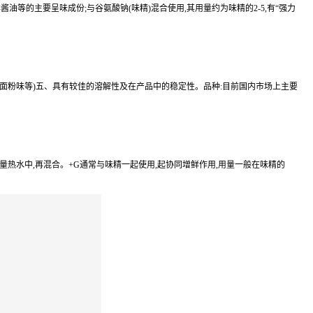
等的主要呈味成份;与谷氨酸钠(味精)混合使用,其用量约为味精的2-5,有“强力
、面粉味等)五、具有较佳的溶解性及在产品中的稳定性。品种:目前国内市场上主要
适量热水中,再混合。+G通常与味精一起使用,起协同增鲜作用,用量一般在味精的