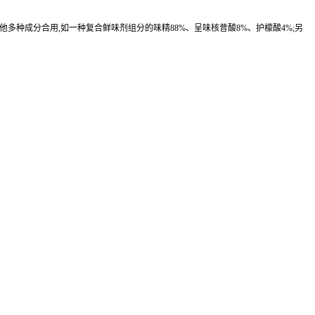
与其他多种成分合用,如一种复合鲜味剂组分的味精88%、呈味核昔酸8%、护檬酸4%;另