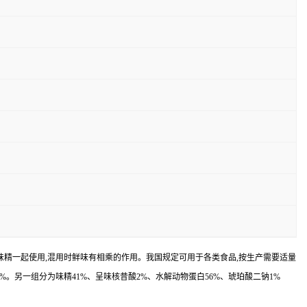
,常与味精一起使用,混用时鲜味有相乘的作用。我国规定可用于各类食品,按生产需要适量
4%。另一组分为味精41%、呈味核昔酸2%、水解动物蛋白56%、琥珀酸二钠1%