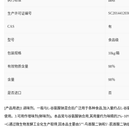
执行标准
国标
SC201441203
生产许可证编号
CAS
有
型号
食品级
包装规格
10kg/箱
有效物质含量
98％
含量
98％
是否进口
否
[产品用途]1.调味剂。一般与L-谷氨酸钠混合后广泛用于各种食品,加入量约占L-
使用。3.可用作增味剂(鲜味剂)。本品常与谷氨酸钠合用,其用量约为味精的2%~1
+G通过微生物发酵工业化生产取得,因本品主要由5””-鸟首酸二钠和5’-肌首酸二钠