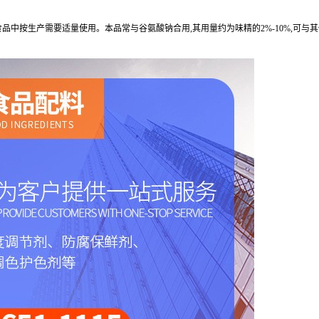
在各类食品中按生产需要适量使用。本品常与谷氨酸钠合用,其用量约为味精的2%-10%,可