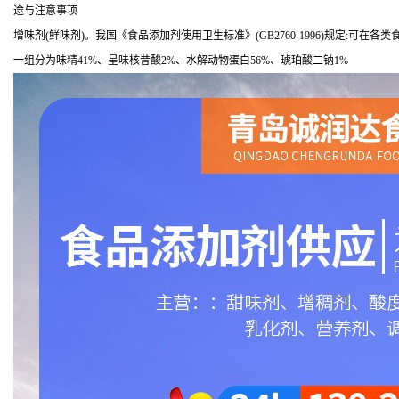
途与注意事项
增味剂(鲜味剂)。我国《食品添加剂使用卫生标准》(GB2760-1996)规定:可
一组分为味精41%、呈味核昔酸2%、水解动物蛋白56%、琥珀酸二钠1%