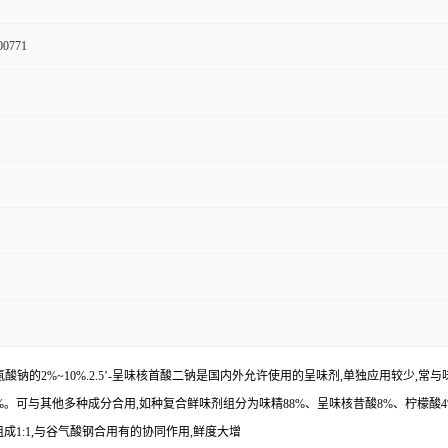
00771
谷氨酸钠的2%~10%.2.5’-呈味核首酸二钠是国内外允许使用的呈味剂,单独应用较少
0%。可与其他多种成分合用,如种复合鲜味剂组分为味精88%、呈味核昔酸8%、柠檬酸
组成1:1,与谷气酸钢合用有的协同作用,鲜度大增