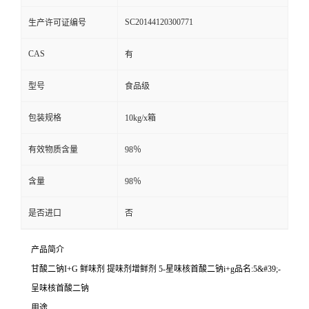
SC20144120300771
生产许可证编号
CAS
有
型号
食品级
包装规格
10kg/x箱
有效物质含量
98％
含量
98％
是否进口
否
产品简介
甘酸二钠I+G 鲜味剂 提味剂增鲜剂 5-星味核首酸二钠i+g品名:5&#39;-
呈味核首酸二钠
用途