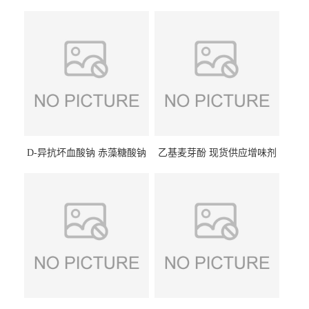
D-异抗坏血酸钠 赤藻糖酸钠
乙基麦芽酚 现货供应增味剂
食品级现货供应
食品级 量大优惠