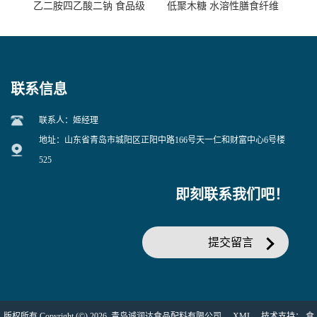
乙二胺四乙酸二钠 食品级
低聚木糖 水溶性膳食纤维
EDTA二钠 现货量大价优
25kg/袋
联系信息
联系人：姬经理
地址：山东省青岛市城阳区正阳中路166号天一仁和财富中心6号楼
525
即刻联系我们吧！
提交留言
版权所有 Copyright (©) 2026
青岛诚润达食品配料有限公司
XML
技术支持：
食