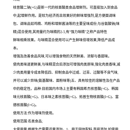
核昔酸二钠(+G)是新一代的核首酸类食品增鲜剂。可直接加入到食品
中,起增鲜作用。是较为经济而且效果好的鲜味增强剂,是方便面调味
包、调味品如鸡精、鸡粉和增鲜酱油等的主要呈味成份;与谷氨酸钠(味
精)混合使用,其用量约为味精的2-5,有“强力味精”之称产品特性
鲜味相乘效果。与味精混合使用可以产生鲜味倍增效果,降低产品成
本。
增强及改善食品风味,可以增强食物的天然鲜美、浓郁与香甜味。
使肉类味道更鲜美,与味精混合后添加可增强肉类原味,强化肉类香味,减
少肉类用量令成本降低四、抑制食品中过咸、过苦、过酸等不良气味,
并可以减少异味(氨基酸味、面粉味等)五、具有较佳的溶解性及在产品
中的稳定性。品种:目前国内市场上主要有韩国希杰核昔酸(+G)、韩国
味元核首酸(+G)、日本味之素核昔酸(+G)、拓普生物核首酸(I+G)、富
德核首酸(I+G)。
使用方法:作为增味剂使用。
使用范围:名类食品;
大使用量:根据生产需要适量添加。1、用于固体配料,直接添加,如使用