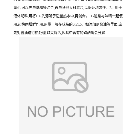
量小,可以先与味精等混合,再与其他大料混合,以保证均匀性。2、用于
液体配料,可将l+G先溶解于适量热水中,再混合。+G通常与味精一起使
用,起协同增鲜作用,用量一般在味精的0.51.5。如添加到酱油等里面,应
先对酱油进行热处理,以灭酶活,因其中含有的磷酷酶会分解