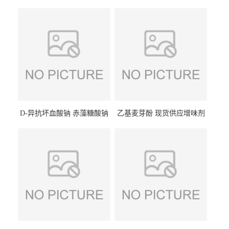
D-异抗坏血酸钠 赤藻糖酸钠
乙基麦芽酚 现货供应增味剂
食品级现货供应
食品级 量大优惠