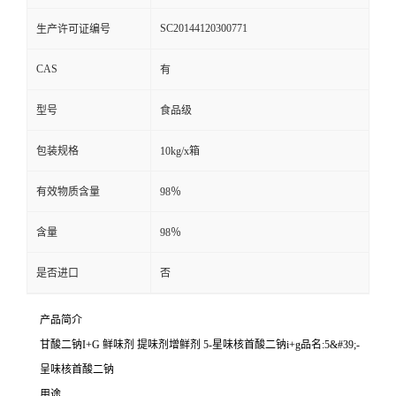
SC20144120300771
生产许可证编号
CAS
有
型号
食品级
包装规格
10kg/x箱
有效物质含量
98％
含量
98％
是否进口
否
产品简介
甘酸二钠I+G 鲜味剂 提味剂增鲜剂 5-星味核首酸二钠i+g品名:5&#39;-
呈味核首酸二钠
用途