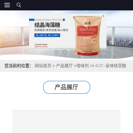
您当前的位置：
网站首页
>
产品展厅
>
增味剂
>
I+G/5’-呈味核苷酸
二钠 ，资质直销，
产品展厅