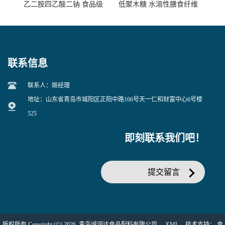
乙二胺四乙酸二钠 食品级
低聚木糖 水溶性膳食纤维
EDTA二钠 现货量大价优
25kg/袋
联系信息
联系人：姬经理
地址：山东省青岛市城阳区正阳中路166号天一仁和财富中心6号楼
525
即刻联系我们吧！
提交留言
版权所有 Copyright (©) 2026
青岛诚润达食品配料有限公司
XML
技术支持：
食