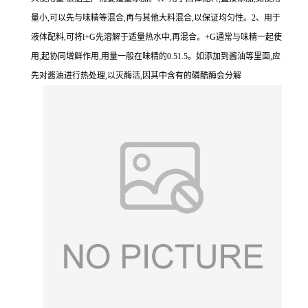
量小,可以先与味精等混合,再与其他大料混合,以保证均匀性。2、用于
液体配料,可将l+G先溶解于适量热水中,再混合。+G通常与味精一起使
用,起协同增鲜作用,用量一般在味精的0.51.5。如添加到酱油等里面,应
先对酱油进行热处理,以灭酶活,因其中含有的磷酷酶会分解