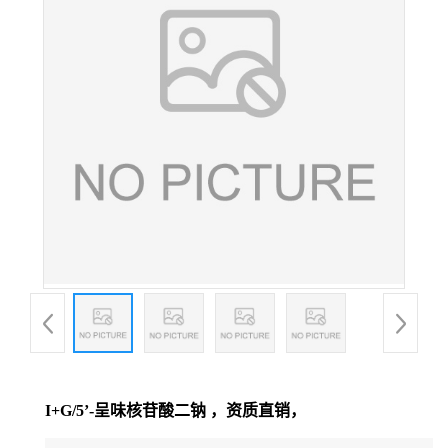
I+G/5’-呈味核苷酸二钠 ，资质直销，