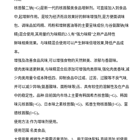
核昔酸二钠(+G)是新一代的核首酸类食品增鲜剂。可直接加入到食品
中,起增鲜作用。是较为经济而且效果好的鲜味增强剂,是方便面调味
包、调味品如鸡精、鸡粉和增鲜酱油等的主要呈味成份;与谷氨酸钠(味
精)混合使用,其用量约为味精的2-5,有“强力味精”之称产品特性
鲜味相乘效果。与味精混合使用可以产生鲜味倍增效果,降低产品成
本。
增强及改善食品风味,可以增强食物的天然鲜美、浓郁与香甜味。
使肉类味道更鲜美,与味精混合后添加可增强肉类原味,强化肉类香味,减
少肉类用量令成本降低四、抑制食品中过咸、过苦、过酸等不良气味,
并可以减少异味(氨基酸味、面粉味等)五、具有较佳的溶解性及在产品
中的稳定性。品种:目前国内市场上主要有韩国希杰核昔酸(+G)、韩国
味元核首酸(+G)、日本味之素核昔酸(+G)、拓普生物核首酸(I+G)、富
德核首酸(I+G)。
使用方法:作为增味剂使用。
使用范围:名类食品;
大使用量:根据生产需要适量添加。1、用于固体配料,直接添加,如使用