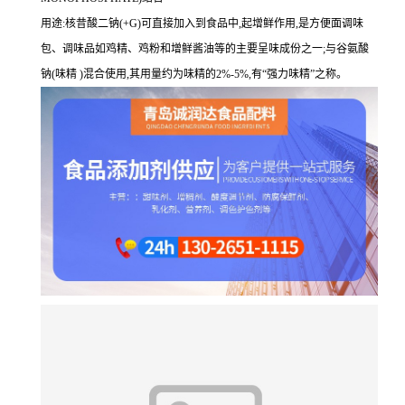
用途:核昔酸二钠(+G)可直接加入到食品中,起增鲜作用,是方便面调味
包、调味品如鸡精、鸡粉和增鲜酱油等的主要呈味成份之一;与谷氨酸
钠(味精 )混合使用,其用量约为味精的2%-5%,有“强力味精”之称。