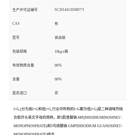
SC20144120300771
生产许可证编号
CAS
有
型号
食品级
包装规格
10kg/x箱
有效物质含量
98％
含量
98％
是否进口
否
l+G,(分为高I+G和低l+G,行业中所称的I+G都为低l+G)是二种调味剂结
合取开头英文字母的简称。即5肌昔酸钠-MP(DISODIUMINOSINE5’-
MONOPHOSPHATE)和5鸟核酸钠 GMPIDISODIUM GUANOSINE5’-
MONOPHOSPHATE)结合