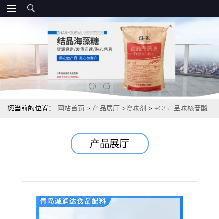
您当前的位置：
网站首页
>
产品展厅
>
增味剂
>
I+G/5’-呈味核苷酸
二钠报价， 现货
产品展厅