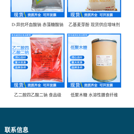
D-异抗坏血酸钠 赤藻糖酸钠
乙基麦芽酚 现货供应增味剂
食品级现货供应
食品级 量大优惠
乙二胺四乙酸二钠 食品级
低聚木糖 水溶性膳食纤维
EDTA二钠 现货量大价优
25kg/袋
联系信息