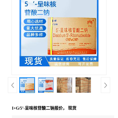
I+G/5’-呈味核苷酸二钠报价， 现货