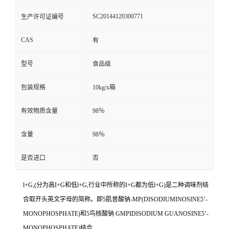
SC20144120300771
生产许可证编号
CAS
有
型号
食品级
包装规格
10kg/x箱
有效物质含量
98％
含量
98％
是否进口
否
l+G,(分为高I+G和低l+G,行业中所称的I+G都为低l+G)是二种调味剂结
合取开头英文字母的简称。即5肌昔酸钠-MP(DISODIUMINOSINE5’-
MONOPHOSPHATE)和5鸟核酸钠 GMPIDISODIUM GUANOSINE5’-
MONOPHOSPHATE)结合