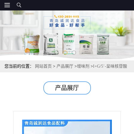
您当前的位置：
网站首页
>
产品展厅
>
增味剂
>
I+G/5’-呈味核苷酸
二钠源头厂家 现货供应报价
产品展厅