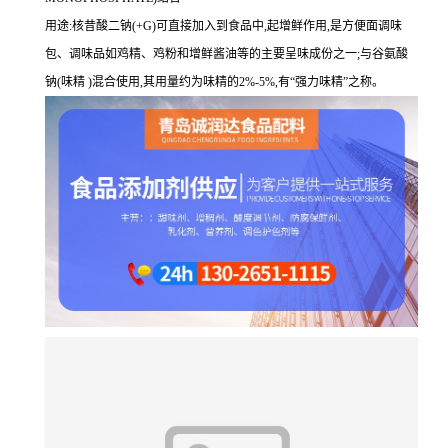
用途:核昔酸二钠(+G)可直接加入到食品中,起增鲜作用,是方便面调味
包、调味品如鸡精、鸡粉和增鲜酱油等的主要呈味成份之一;与谷氨酸
钠(味精 )混合使用,其用量约为味精的2%-5%,有“强力味精”之称。