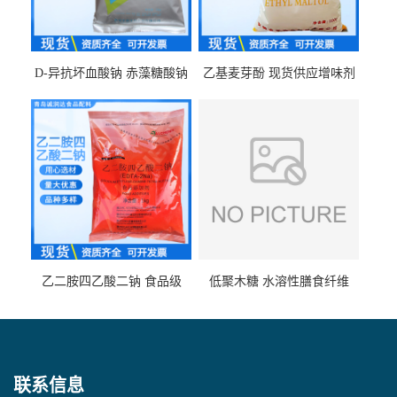
D-异抗坏血酸钠 赤藻糖酸钠
乙基麦芽酚 现货供应增味剂
食品级现货供应
食品级 量大优惠
乙二胺四乙酸二钠 食品级
低聚木糖 水溶性膳食纤维
EDTA二钠 现货量大价优
25kg/袋
联系信息