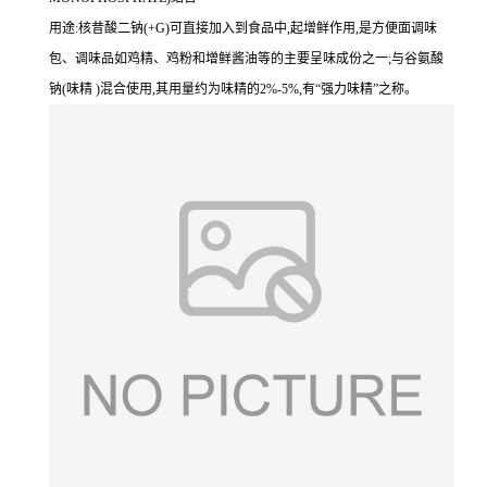
用途:核昔酸二钠(+G)可直接加入到食品中,起增鲜作用,是方便面调味
包、调味品如鸡精、鸡粉和增鲜酱油等的主要呈味成份之一;与谷氨酸
钠(味精 )混合使用,其用量约为味精的2%-5%,有“强力味精”之称。