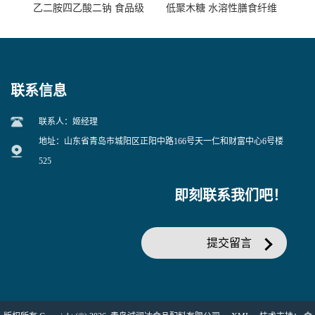
乙二胺四乙酸二钠 食品级
低聚木糖 水溶性膳食纤维
EDTA二钠 现货量大价优
25kg/袋
联系信息
联系人：姬经理
地址：山东省青岛市城阳区正阳中路166号天一仁和财富中心6号楼
525
即刻联系我们吧！
提交留言