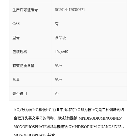
SC20144120300771
生产许可证编号
CAS
有
型号
食品级
包装规格
10kg/x箱
有效物质含量
98％
含量
98％
是否进口
否
l+G,(分为高I+G和低l+G,行业中所称的I+G都为低l+G)是二种调味剂结
合取开头英文字母的简称。即5肌昔酸钠-MP(DISODIUMINOSINE5’-
MONOPHOSPHATE)和5鸟核酸钠 GMPIDISODIUM GUANOSINE5’-
MONOPHOSPHATE)结合