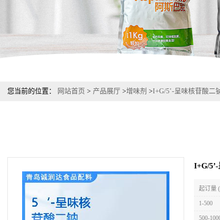
您当前的位置：
网站首页
>
产品展厅
>
增味剂
>
I+G/5’-呈味核苷酸
I+G/
起订量 
1-500
500-100