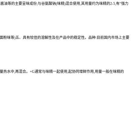
等的主要呈味成份;与谷氨酸钠(味精)混合使用,其用量约为味精的2-5,有“强力
、面粉味等)五、具有较佳的溶解性及在产品中的稳定性。品种:目前国内市场上主要
适量热水中,再混合。+G通常与味精一起使用,起协同增鲜作用,用量一般在味精的