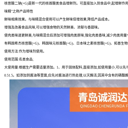
核昔酸二钠(+G)是新一代的核首酸类食品增鲜剂。可直接加入到食品中,起增鲜作用
味精”之称产品特性
鲜味相乘效果。与味精混合使用可以产生鲜味倍增效果,降低产品成本。
增强及改善食品风味,可以增强食物的天然鲜美、浓郁与香甜味。
使肉类味道更鲜美,与味精混合后添加可增强肉类原味,强化肉类香味,减少肉类用
有韩国希杰核昔酸(+G)、韩国味元核首酸(+G)、日本味之素核昔酸(+G)、拓普生物核首
使用方法:作为增味剂使用。
使用范围:名类食品;
大使用量:根据生产需要适量添加。1、用于固体配料,直接添加,如使用量小,可以先
0.51.5。如添加到酱油等里面,应先对酱油进行热处理,以灭酶活,因其中含有的磷酷