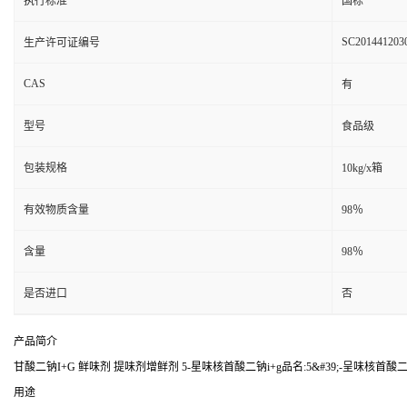
执行标准
国标
SC201441203
生产许可证编号
CAS
有
型号
食品级
包装规格
10kg/x箱
有效物质含量
98％
含量
98％
是否进口
否
产品简介
甘酸二钠I+G 鲜味剂 提味剂增鲜剂 5-星味核首酸二钠i+g品名:5&#39;-呈味核首酸
用途