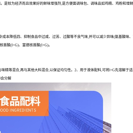
。是较为经济而且效果好的鲜味增强剂,是方便面调味包、调味品如鸡精、鸡粉和增鲜酱油
量令成本降低四、抑制食品中过咸、过苦、过酸等不良气味,并可以减少异味(氨基酸味
酸(I+G)、富德核首酸(I+G)。
与味精等混合,再与其他大料混合,以保证均匀性。2、用于液体配料,可将l+G先溶解于
酶会分解