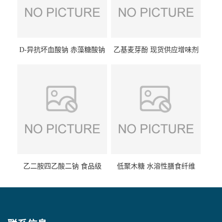
D-异抗坏血酸钠 赤藻糖酸钠
乙基麦芽酚 现货供应增味剂
食品级现货供应
食品级 量大优惠
乙二胺四乙酸二钠 食品级
低聚木糖 水溶性膳食纤维
EDTA二钠 现货量大价优
25kg/袋