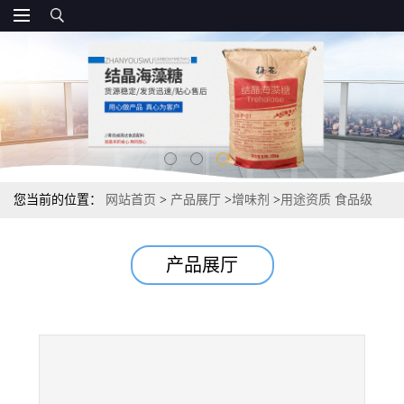
您当前的位置：
网站首页
>
产品展厅
>
增味剂
>
用途资质 食品级
10kg/箱 I+G/5’-呈味核苷酸二钠
产品展厅