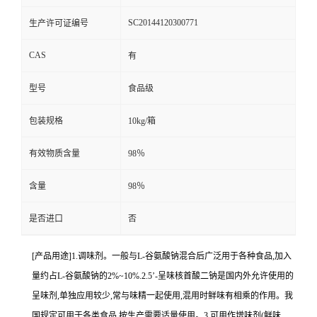
SC20144120300771
生产许可证编号
CAS
有
型号
食品级
包装规格
10kg/箱
有效物质含量
98％
含量
98％
是否进口
否
[产品用途]1.调味剂。一般与L-谷氨酸钠混合后广泛用于各种食品,加入
量约占L-谷氨酸钠的2%~10%.2.5’-呈味核首酸二钠是国内外允许使用的
呈味剂,单独应用较少,常与味精一起使用,混用时鲜味有相乘的作用。我
国规定可用于各类食品,按生产需要适量使用。3.可用作增味剂(鲜味