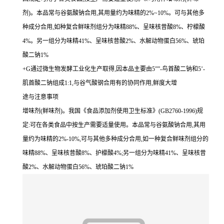
剂)。本品常与谷氨酸钠合用,其用量约为味精的2%~10%。可与其他多
种成分合用,如种复合鲜味剂组分为味精88%、呈味核昔酸8%、柠檬酸
4%。另一组分为味精41%、呈味核昔酸2%、水解动物蛋白56%、琥珀
酸二钠1%
+G通过微生物发酵工业化生产取得,因本品主要由5””-鸟首酸二钠和5’-
肌首酸二钠组成1:1,与谷气酸钢合用有的协同作用,鲜度大增
途与注意事项
增味剂(鲜味剂)。我国《食品添加剂使用卫生标准》(GB2760-1996)规
定:可在各类食品中按生产需要适量使用。本品常与谷氨酸钠合用,其用
量约为味精的2%-10%,可与其他多种成分合用,如一种复合鲜味剂组分的
味精88%、呈味核昔酸8%、护檬酸4%;另一组分为味精41%、呈味核昔
酸2%、水解动物蛋白56%、琥珀酸二钠1%