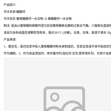
产品简介:
中文名称:糖酸钙
中文别名:葡萄糖酸钙一水合物: D-葡糖酸钙一水合物
制法: 是由以葡萄糖和碳酸钙混匀后加葡萄糖氧化酶和过氧化气酶，37度氧化直接得
该品为自色结晶性或颗粒性粉末，熔点201°C (分解)，无臭，无味，易溶于沸水 20g/
产品用途:
1、做豆花，是向豆浆中投入葡萄糖酸钙粉未来制成的，豆浆会变成半液半固态的豆
作为辅助。3、作为食品添加剂，用作缓冲剂:固化剂:合剂;营养增补剂。可用于谷