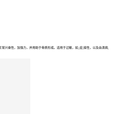
兴奋性，加强力，并用助于骨质形成。适用于过敏，如;;症;接性，以及血清病;