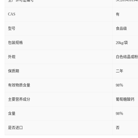
SC201410194
生产许可证编号
CAS
有
型号
食品级
包装规格
20kg/袋
外观
白色结晶或粉
保质期
二年
有效物质含量
98％
主要营养成分
葡萄糖酸钙
含量
98％
是否进口
否