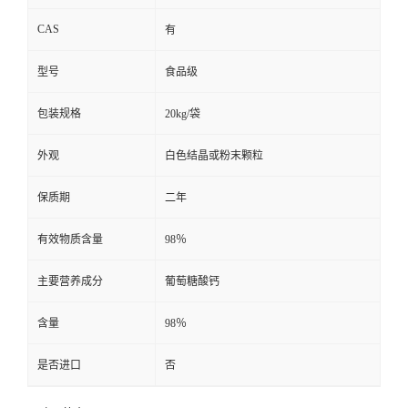
CAS
有
型号
食品级
包装规格
20kg/袋
外观
白色结晶或粉末颗粒
保质期
二年
有效物质含量
98％
主要营养成分
葡萄糖酸钙
含量
98％
是否进口
否