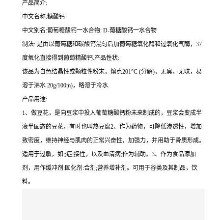
产品简介:
中文名称:糖酸钙
中文别名:葡萄糖酸钙一水合物: D-葡糖酸钙一水合物
制法: 是由以葡萄糖和碳酸钙混匀后加葡萄糖氧化酶和过氧化气酶，37
度氧化直接得到葡萄精酸钙.产品性状:
该品为自色结晶性或颗粒性粉末，熔点201°C (分解)，无臭，无味，易
溶于沸水 20g/100m)，略溶于冷水.
产品用途:
1、做豆花，是向豆浆中投入葡萄糖酸钙粉未来制成的，豆浆会变成半
液半固态的豆花，有时也叫热豆腐2、作为药物，可降低渗透性，增加
致密度，维持神经与肌肉的正常兴奋性，加强力，并用助于骨质形成。
适用于过敏，如;;症;接性，以及血清病;作为辅助。3、作为食品添加
剂，用作缓冲剂:固化剂:合剂;营养增补剂。可用于谷类及其制品，饮
料。