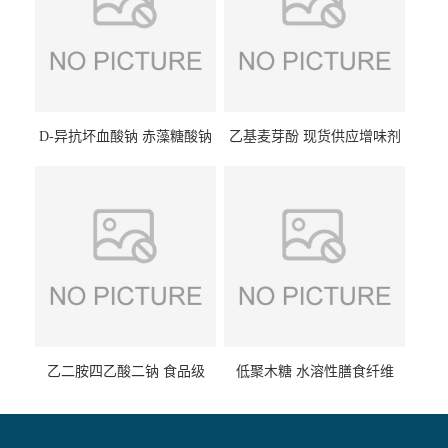
D-异抗坏血酸钠 赤藻糖酸钠
乙基麦芽酚 现货供应增味剂
食品级现货供应
食品级 量大优惠
乙二胺四乙酸二钠 食品级
低聚木糖 水溶性膳食纤维
EDTA二钠 现货量大价优
25kg/袋