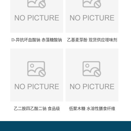
D-异抗坏血酸钠 赤藻糖酸钠
乙基麦芽酚 现货供应增味剂
食品级现货供应
食品级 量大优惠
乙二胺四乙酸二钠 食品级
低聚木糖 水溶性膳食纤维
EDTA二钠 现货量大价优
25kg/袋