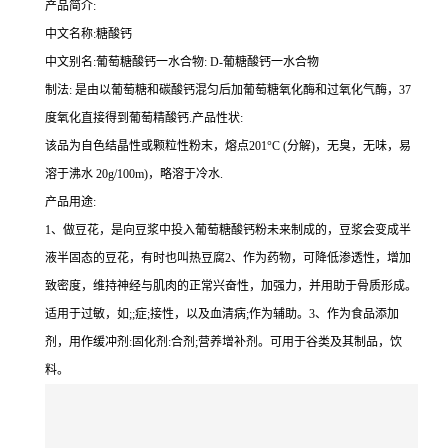
产品简介:
中文名称:糖酸钙
中文别名:葡萄糖酸钙一水合物: D-葡糖酸钙一水合物
制法: 是由以葡萄糖和碳酸钙混匀后加葡萄糖氧化酶和过氧化气酶，37
度氧化直接得到葡萄精酸钙.产品性状:
该品为自色结晶性或颗粒性粉末，熔点201°C (分解)，无臭，无味，易
溶于沸水 20g/100m)，略溶于冷水.
产品用途:
1、做豆花，是向豆浆中投入葡萄糖酸钙粉未来制成的，豆浆会变成半
液半固态的豆花，有时也叫热豆腐2、作为药物，可降低渗透性，增加
致密度，维持神经与肌肉的正常兴奋性，加强力，并用助于骨质形成。
适用于过敏，如;;症;接性，以及血清病;作为辅助。3、作为食品添加
剂，用作缓冲剂:固化剂:合剂;营养增补剂。可用于谷类及其制品，饮
料。