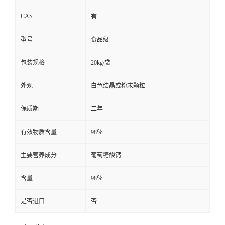
CAS
有
型号
食品级
包装规格
20kg/袋
外观
白色结晶或粉末颗粒
保质期
二年
有效物质含量
98％
主要营养成分
葡萄糖酸钙
含量
98％
是否进口
否