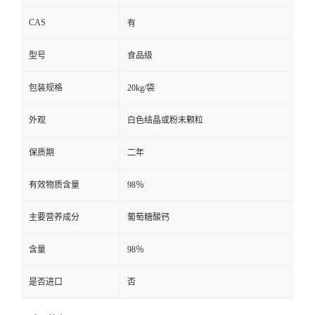
CAS
有
型号
食品级
包装规格
20kg/袋
外观
白色结晶或粉末颗粒
保质期
二年
有效物质含量
98％
主要营养成分
葡萄糖酸钙
含量
98％
是否进口
否