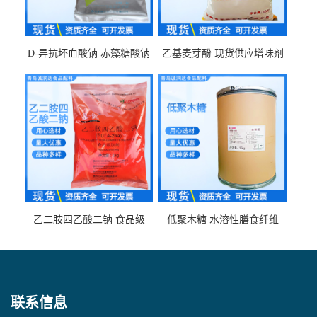
D-异抗坏血酸钠 赤藻糖酸钠
乙基麦芽酚 现货供应增味剂
食品级现货供应
食品级 量大优惠
乙二胺四乙酸二钠 食品级
低聚木糖 水溶性膳食纤维
EDTA二钠 现货量大价优
25kg/袋
联系信息