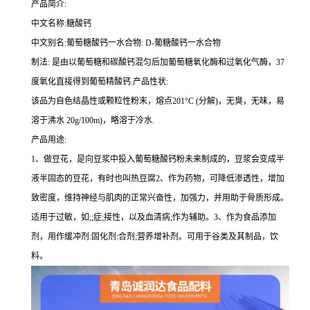
产品简介:
中文名称:糖酸钙
中文别名:葡萄糖酸钙一水合物: D-葡糖酸钙一水合物
制法: 是由以葡萄糖和碳酸钙混匀后加葡萄糖氧化酶和过氧化气酶，37
度氧化直接得到葡萄精酸钙.产品性状:
该品为自色结晶性或颗粒性粉末，熔点201°C (分解)，无臭，无味，易
溶于沸水 20g/100m)，略溶于冷水.
产品用途:
1、做豆花，是向豆浆中投入葡萄糖酸钙粉未来制成的，豆浆会变成半
液半固态的豆花，有时也叫热豆腐2、作为药物，可降低渗透性，增加
致密度，维持神经与肌肉的正常兴奋性，加强力，并用助于骨质形成。
适用于过敏，如;;症;接性，以及血清病;作为辅助。3、作为食品添加
剂，用作缓冲剂:固化剂:合剂;营养增补剂。可用于谷类及其制品，饮
料。