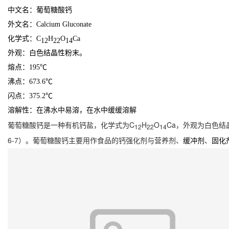
中文名：葡萄糖酸钙
外文名：Calcium Gluconate
化学式：C
H
O
Ca
12
22
14
外观：白色结晶性粉末。
熔点：195℃
沸点：673.6℃
闪点：375.2℃
溶解性：在沸水中易溶，在水中缓缓溶解
葡萄糖酸钙是一种有机钙盐，化学式为C
H
O
Ca，外观为白色结晶
12
22
14
6-7）。葡萄糖酸钙主要用作食品的钙强化剂与营养剂、
、
缓冲剂
固化