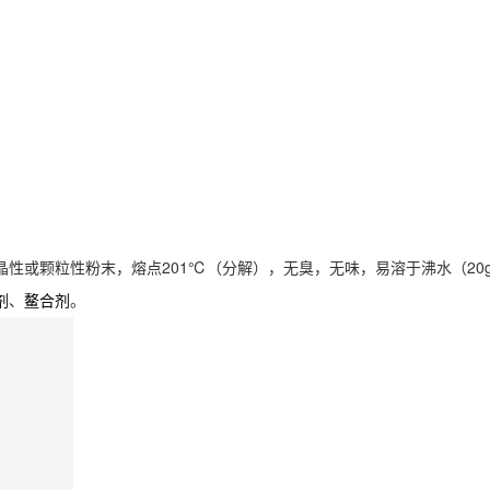
性或颗粒性粉末，熔点201℃（分解），无臭，无味，易溶于沸水（20g/10
、
。
剂
鳌合剂