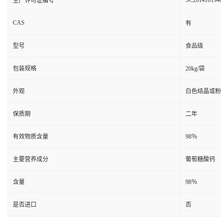
SC201410194
生产许可证编号
CAS
有
型号
食品级
包装规格
20kg/袋
外观
白色结晶或粉
保质期
二年
有效物质含量
98％
主要营养成分
葡萄糖酸钙
含量
98％
是否进口
否