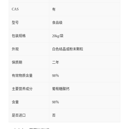
CAS
有
型号
食品级
包装规格
20kg/袋
外观
白色结晶或粉末颗粒
保质期
二年
有效物质含量
98％
主要营养成分
葡萄糖酸钙
含量
98％
是否进口
否