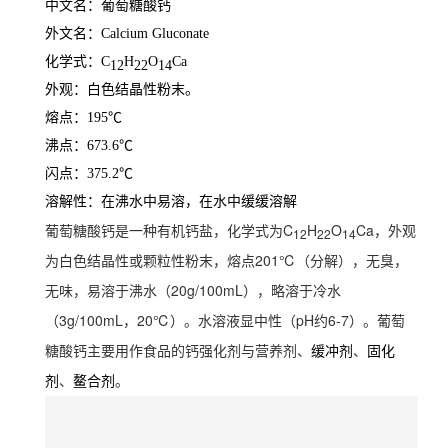
中文名：葡萄糖酸钙
外文名：Calcium Gluconate
化学式：C
H
O
Ca
12
22
14
外观：白色结晶性粉末。
熔点：195℃
沸点：673.6℃
闪点：375.2℃
溶解性：在沸水中易溶，在水中缓缓溶解
葡萄糖酸钙是一种有机钙盐，化学式为C
H
O
Ca，外观
12
22
14
为白色结晶性或颗粒性粉末，熔点201℃（分解），无臭，
无味，易溶于沸水（20g/100mL），略溶于冷水
（3g/100mL，
20℃）。水溶液显中性（pH约6-7）。葡萄
糖酸钙主要用作食品的钙强化剂与营养剂、
、
缓冲剂
固化
、
。
剂
鳌合剂