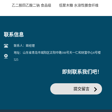
乙二胺四乙酸二钠 食品级
低聚木糖 水溶性膳食纤维
EDTA二钠 现货量大价优
25kg/袋
联系信息
联系人：姬经理
地址：山东省青岛市城阳区正阳中路166号天一仁和财富中心6号楼
525
即刻联系我们吧！
提交留言