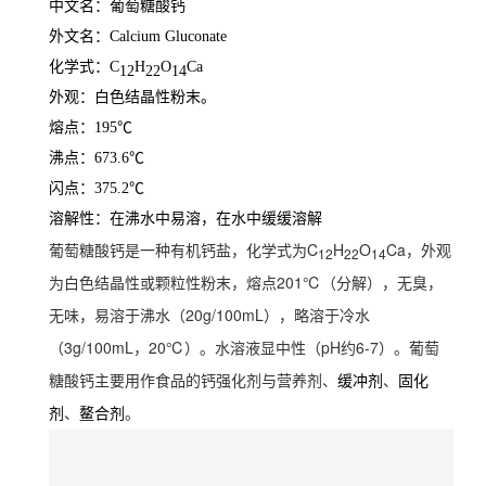
中文名：葡萄糖酸钙
外文名：Calcium Gluconate
化学式：C
H
O
Ca
12
22
14
外观：白色结晶性粉末。
熔点：195℃
沸点：673.6℃
闪点：375.2℃
溶解性：在沸水中易溶，在水中缓缓溶解
葡萄糖酸钙是一种有机钙盐，化学式为C
H
O
Ca，外观
12
22
14
为白色结晶性或颗粒性粉末，熔点201℃（分解），无臭，
无味，易溶于沸水（20g/100mL），略溶于冷水
（3g/100mL，
20℃）。水溶液显中性（pH约6-7）。葡萄
糖酸钙主要用作食品的钙强化剂与营养剂、
、
缓冲剂
固化
、
。
剂
鳌合剂