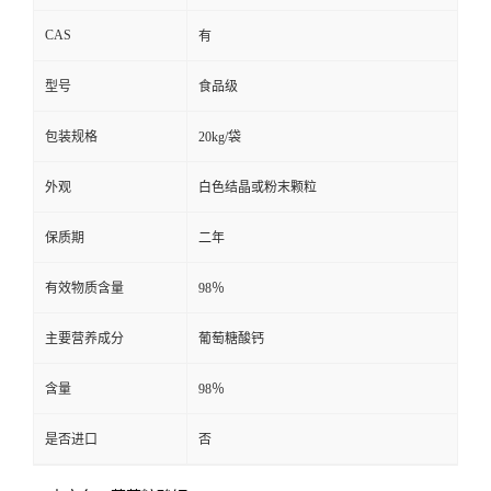
CAS
有
型号
食品级
包装规格
20kg/袋
外观
白色结晶或粉末颗粒
保质期
二年
有效物质含量
98％
主要营养成分
葡萄糖酸钙
含量
98％
是否进口
否