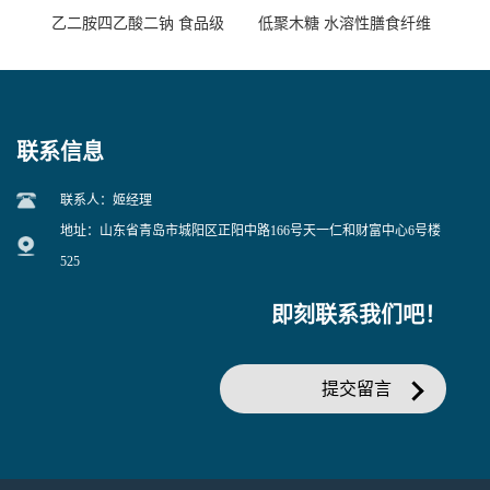
乙二胺四乙酸二钠 食品级
低聚木糖 水溶性膳食纤维
EDTA二钠 现货量大价优
25kg/袋
联系信息
联系人：姬经理
地址：山东省青岛市城阳区正阳中路166号天一仁和财富中心6号楼
525
即刻联系我们吧！
提交留言