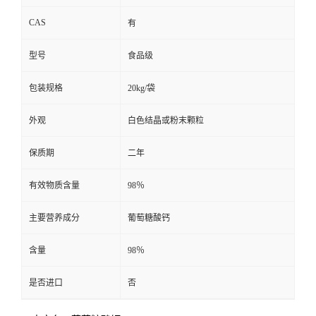
CAS
有
型号
食品级
包装规格
20kg/袋
外观
白色结晶或粉末颗粒
保质期
二年
有效物质含量
98％
主要营养成分
葡萄糖酸钙
含量
98％
是否进口
否