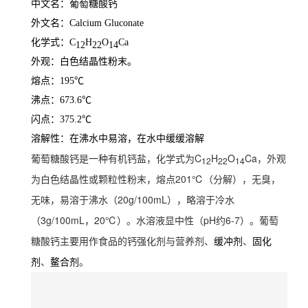
中文名：葡萄糖酸钙
外文名：Calcium Gluconate
化学式：C
H
O
Ca
12
22
14
外观：白色结晶性粉末。
熔点：195℃
沸点：673.6℃
闪点：375.2℃
溶解性：在沸水中易溶，在水中缓缓溶解
葡萄糖酸钙是一种有机钙盐，化学式为C
H
O
Ca，外观
12
22
14
为白色结晶性或颗粒性粉末，熔点201℃（分解），无臭，
无味，易溶于沸水（20g/100mL），略溶于冷水
（3g/100mL，
20℃）。水溶液显中性（pH约6-7）。葡萄
糖酸钙主要用作食品的钙强化剂与营养剂、
、
缓冲剂
固化
、
。
剂
鳌合剂