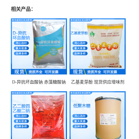
相关产品：
D-异抗坏血酸钠 赤藻糖酸钠
乙基麦芽酚 现货供应增味剂
食品级现货供应
食品级 量大优惠