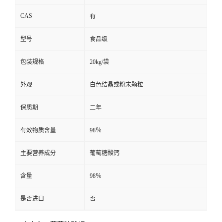
CAS
有
型号
食品级
包装规格
20kg/袋
外观
白色结晶或粉末颗粒
保质期
二年
有效物质含量
98％
主要营养成分
葡萄糖酸钙
含量
98％
是否进口
否