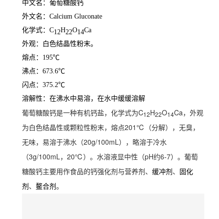
中文名：葡萄糖酸钙
外文名：Calcium Gluconate
化学式：C
H
O
Ca
12
22
14
外观：白色结晶性粉末。
熔点：195℃
沸点：673.6℃
闪点：375.2℃
溶解性：在沸水中易溶，在水中缓缓溶解
葡萄糖酸钙是一种有机钙盐，化学式为C
H
O
Ca，外观
12
22
14
为白色结晶性或颗粒性粉末，熔点201℃（分解），无臭，
无味，易溶于沸水（20g/100mL），略溶于冷水
（3g/100mL，
20℃）。水溶液显中性（pH约6-7）。葡萄
糖酸钙主要用作食品的钙强化剂与营养剂、
、
缓冲剂
固化
、
。
剂
鳌合剂