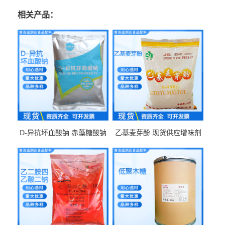
相关产品：
D-异抗坏血酸钠 赤藻糖酸钠
乙基麦芽酚 现货供应增味剂
食品级现货供应
食品级 量大优惠