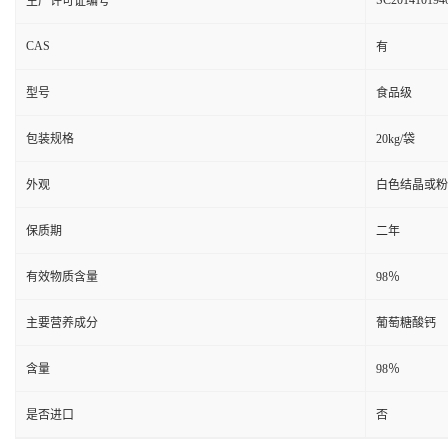
SC201410194
生产许可证编号
CAS
有
型号
食品级
包装规格
20kg/袋
外观
白色结晶或粉
保质期
二年
有效物质含量
98％
主要营养成分
葡萄糖酸钙
含量
98％
是否进口
否