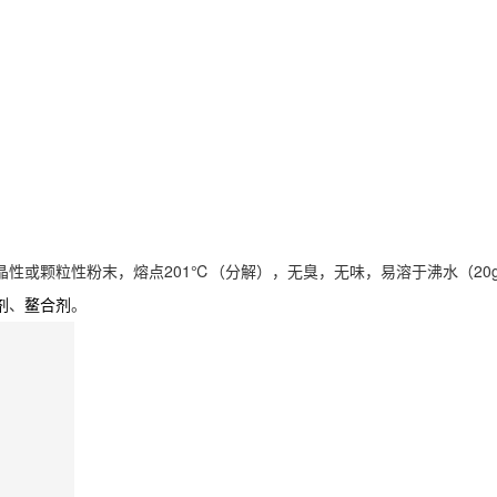
性或颗粒性粉末，熔点201℃（分解），无臭，无味，易溶于沸水（20g/10
、
。
剂
鳌合剂