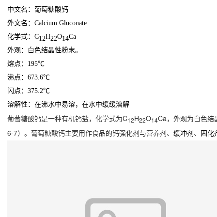
中文名：葡萄糖酸钙
外文名：Calcium Gluconate
化学式：C
H
O
Ca
12
22
14
外观：白色结晶性粉末。
熔点：195℃
沸点：673.6℃
闪点：375.2℃
溶解性：在沸水中易溶，在水中缓缓溶解
葡萄糖酸钙是一种有机钙盐，化学式为C
H
O
Ca，外观为白色结晶
12
22
14
6-7）。葡萄糖酸钙主要用作食品的钙强化剂与营养剂、
、
缓冲剂
固化