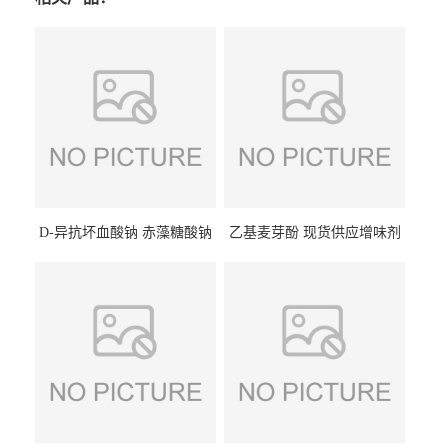
D-异抗坏血酸钠 赤藻糖酸钠
乙基麦芽酚 现货供应增味剂
食品级现货供应
食品级 量大优惠