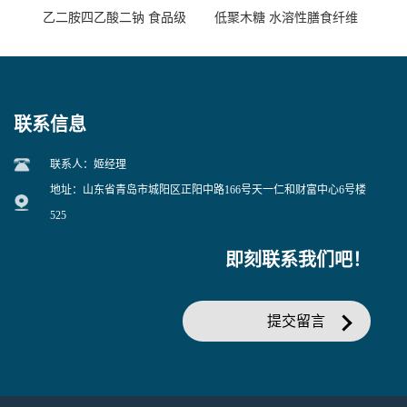
乙二胺四乙酸二钠 食品级
低聚木糖 水溶性膳食纤维
EDTA二钠 现货量大价优
25kg/袋
联系信息
联系人：姬经理
地址：山东省青岛市城阳区正阳中路166号天一仁和财富中心6号楼
525
即刻联系我们吧！
提交留言