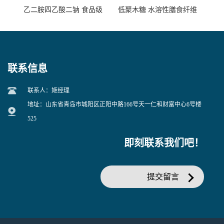
乙二胺四乙酸二钠 食品级
低聚木糖 水溶性膳食纤维
EDTA二钠 现货量大价优
25kg/袋
联系信息
联系人：姬经理
地址：山东省青岛市城阳区正阳中路166号天一仁和财富中心6号楼
525
即刻联系我们吧！
提交留言