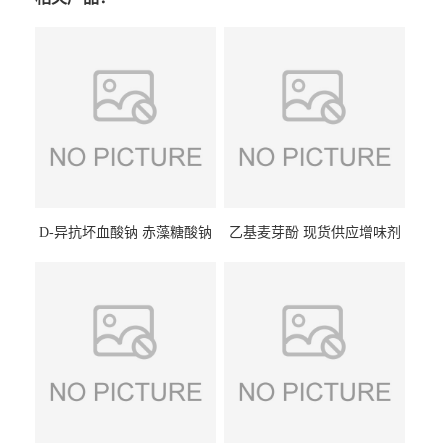
D-异抗坏血酸钠 赤藻糖酸钠
乙基麦芽酚 现货供应增味剂
食品级现货供应
食品级 量大优惠