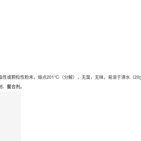
性或颗粒性粉末，熔点201℃（分解），无臭，无味，易溶于沸水（20g/10
、
。
剂
鳌合剂