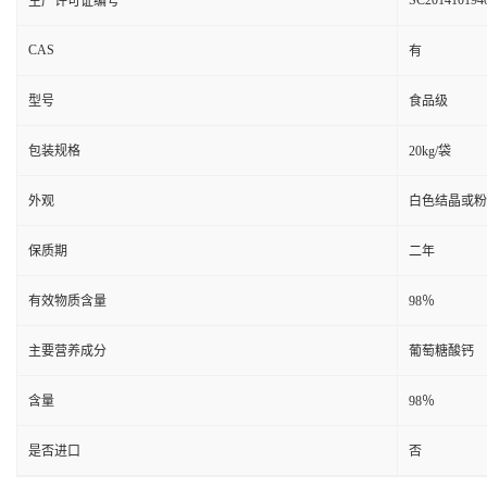
SC201410194
生产许可证编号
CAS
有
型号
食品级
包装规格
20kg/袋
外观
白色结晶或粉
保质期
二年
有效物质含量
98％
主要营养成分
葡萄糖酸钙
含量
98％
是否进口
否