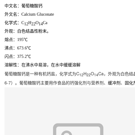
中文名：葡萄糖酸钙
外文名：Calcium Gluconate
化学式：C
H
O
Ca
12
22
14
外观：白色结晶性粉末。
熔点：195℃
沸点：673.6℃
闪点：375.2℃
溶解性：在沸水中易溶，在水中缓缓溶解
葡萄糖酸钙是一种有机钙盐，化学式为C
H
O
Ca，外观为白色结晶
12
22
14
6-7）。葡萄糖酸钙主要用作食品的钙强化剂与营养剂、
、
缓冲剂
固化