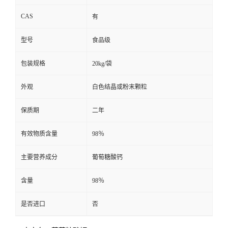
CAS
有
型号
食品级
包装规格
20kg/袋
外观
白色结晶或粉末颗粒
保质期
二年
有效物质含量
98％
主要营养成分
葡萄糖酸钙
含量
98％
是否进口
否