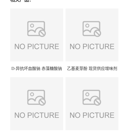
D-异抗坏血酸钠 赤藻糖酸钠
乙基麦芽酚 现货供应增味剂
食品级现货供应
食品级 量大优惠