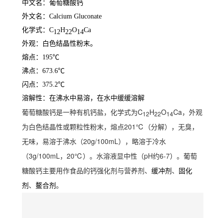
中文名：葡萄糖酸钙
外文名：Calcium Gluconate
化学式：C
H
O
Ca
12
22
14
外观：白色结晶性粉末。
熔点：195℃
沸点：673.6℃
闪点：375.2℃
溶解性：在沸水中易溶，在水中缓缓溶解
葡萄糖酸钙是一种有机钙盐，化学式为C
H
O
Ca，外观
12
22
14
为白色结晶性或颗粒性粉末，熔点201℃（分解），无臭，
无味，易溶于沸水（20g/100mL），略溶于冷水
（3g/100mL，
20℃）。水溶液显中性（pH约6-7）。葡萄
糖酸钙主要用作食品的钙强化剂与营养剂、
、
缓冲剂
固化
、
。
剂
鳌合剂