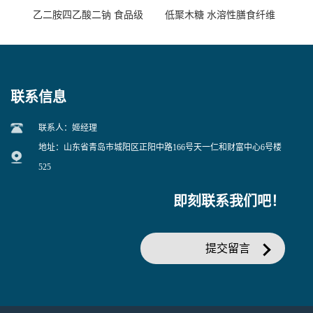
乙二胺四乙酸二钠 食品级
低聚木糖 水溶性膳食纤维
EDTA二钠 现货量大价优
25kg/袋
联系信息
联系人：姬经理
地址：山东省青岛市城阳区正阳中路166号天一仁和财富中心6号楼
525
即刻联系我们吧！
提交留言