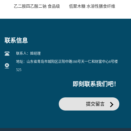
乙二胺四乙酸二钠 食品级
低聚木糖 水溶性膳食纤维
EDTA二钠 现货量大价优
25kg/袋
联系信息
联系人：姬经理
地址：山东省青岛市城阳区正阳中路166号天一仁和财富中心6号楼
525
即刻联系我们吧！
提交留言