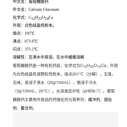
中文名：葡萄糖酸钙
外文名：Calcium Gluconate
化学式：C
H
O
Ca
12
22
14
外观：白色结晶性粉末。
熔点：195℃
沸点：673.6℃
闪点：375.2℃
溶解性：在沸水中易溶，在水中缓缓溶解
葡萄糖酸钙是一种有机钙盐，化学式为C
H
O
Ca，外观
12
22
14
为白色结晶性或颗粒性粉末，熔点201℃（分解），无臭，
无味，易溶于沸水（20g/100mL），略溶于冷水
（3g/100mL，
20℃）。水溶液显中性（pH约6-7）。葡萄
糖酸钙主要用作食品的钙强化剂与营养剂、
、
缓冲剂
固化
、
。
剂
鳌合剂