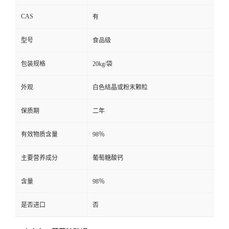
CAS
有
型号
食品级
包装规格
20kg/袋
外观
白色结晶或粉末颗粒
保质期
二年
有效物质含量
98％
主要营养成分
葡萄糖酸钙
含量
98％
是否进口
否