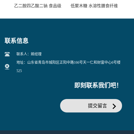
乙二胺四乙酸二钠 食品级
低聚木糖 水溶性膳食纤维
EDTA二钠 现货量大价优
25kg/袋
联系信息
联系人：姬经理
地址：山东省青岛市城阳区正阳中路166号天一仁和财富中心6号楼
525
即刻联系我们吧！
提交留言