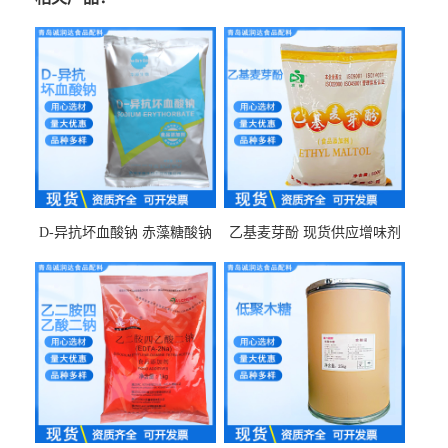
D-异抗坏血酸钠 赤藻糖酸钠
乙基麦芽酚 现货供应增味剂
食品级现货供应
食品级 量大优惠