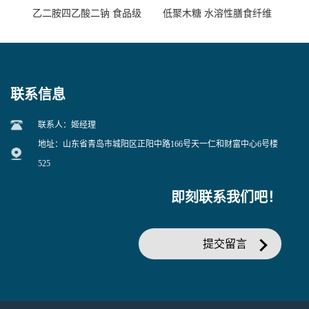
乙二胺四乙酸二钠 食品级
低聚木糖 水溶性膳食纤维
EDTA二钠 现货量大价优
25kg/袋
联系信息
联系人：姬经理
地址：山东省青岛市城阳区正阳中路166号天一仁和财富中心6号楼
525
即刻联系我们吧！
提交留言