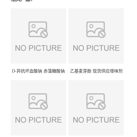
D-异抗坏血酸钠 赤藻糖酸钠
乙基麦芽酚 现货供应增味剂
食品级现货供应
食品级 量大优惠