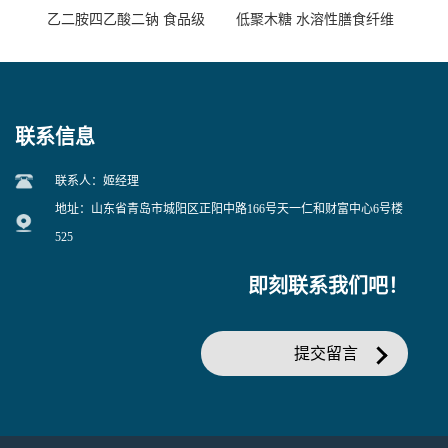
乙二胺四乙酸二钠 食品级
低聚木糖 水溶性膳食纤维
EDTA二钠 现货量大价优
25kg/袋
联系信息
联系人：姬经理
地址：山东省青岛市城阳区正阳中路166号天一仁和财富中心6号楼
525
即刻联系我们吧！
提交留言