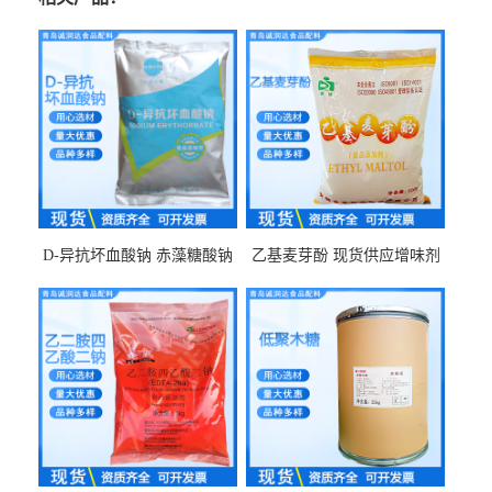
D-异抗坏血酸钠 赤藻糖酸钠
乙基麦芽酚 现货供应增味剂
食品级现货供应
食品级 量大优惠