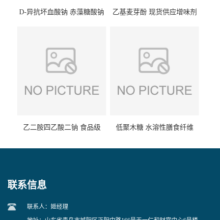
D-异抗坏血酸钠 赤藻糖酸钠
乙基麦芽酚 现货供应增味剂
食品级现货供应
食品级 量大优惠
乙二胺四乙酸二钠 食品级
低聚木糖 水溶性膳食纤维
EDTA二钠 现货量大价优
25kg/袋
联系信息
联系人：姬经理