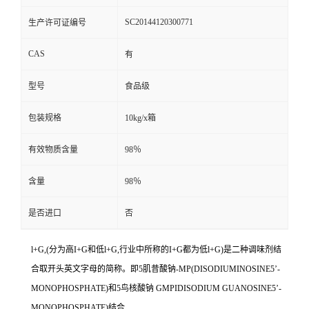
SC20144120300771
生产许可证编号
CAS
有
型号
食品级
包装规格
10kg/x箱
有效物质含量
98％
含量
98％
是否进口
否
l+G,(分为高I+G和低l+G,行业中所称的I+G都为低l+G)是二种调味剂结
合取开头英文字母的简称。即5肌昔酸钠-MP(DISODIUMINOSINE5’-
MONOPHOSPHATE)和5鸟核酸钠 GMPIDISODIUM GUANOSINE5’-
MONOPHOSPHATE)结合