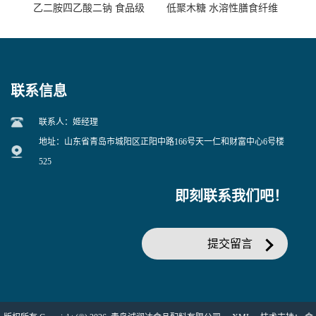
乙二胺四乙酸二钠 食品级
低聚木糖 水溶性膳食纤维
EDTA二钠 现货量大价优
25kg/袋
联系信息
联系人：姬经理
地址：山东省青岛市城阳区正阳中路166号天一仁和财富中心6号楼
525
即刻联系我们吧！
提交留言