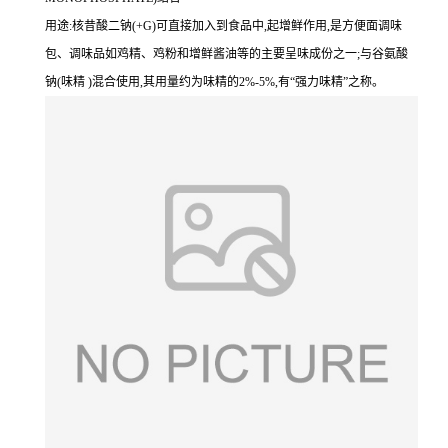
用途:核昔酸二钠(+G)可直接加入到食品中,起增鲜作用,是方便面调味
包、调味品如鸡精、鸡粉和增鲜酱油等的主要呈味成份之一;与谷氨酸
钠(味精 )混合使用,其用量约为味精的2%-5%,有“强力味精”之称。