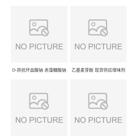
D-异抗坏血酸钠 赤藻糖酸钠
乙基麦芽酚 现货供应增味剂
食品级现货供应
食品级 量大优惠