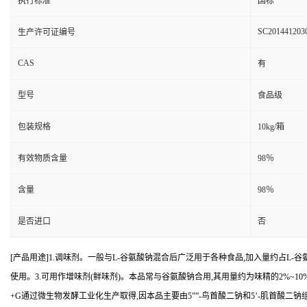
执行标准
国标
SC201441203
生产许可证编号
CAS
有
型号
食品级
包装规格
10kg/箱
有效物质含量
98％
含量
98％
是否进口
否
[产品用途]1.调味剂。一般与L-谷氨酸钠混合后广泛用于各种食品,加入量约占L-
使用。3.可用作增味剂(鲜味剂)。本品常与谷氨酸钠合用,其用量约为味精的2%~1
+G通过微生物发酵工业化生产取得,因本品主要由5””-鸟首酸二钠和5’-肌首酸二钠