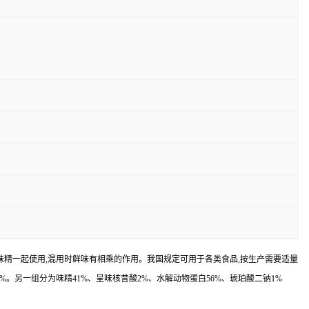
,常与味精一起使用,混用时鲜味有相乘的作用。我国规定可用于各类食品,按生产需要适量
4%。另一组分为味精41%、呈味核昔酸2%、水解动物蛋白56%、琥珀酸二钠1%