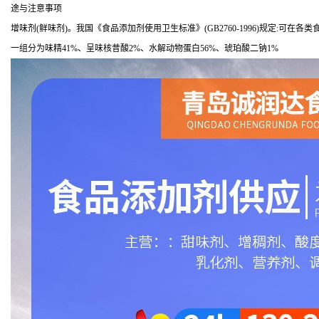
途与注意事项
增味剂(鲜味剂)。我国《食品添加剂使用卫生标准》(GB2760-1996)规定:可
一组分为味精41%、呈味核昔酸2%、水解动物蛋白56%、琥珀酸二钠1%