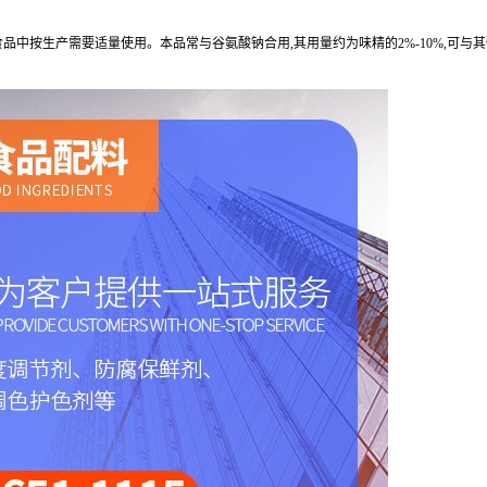
在各类食品中按生产需要适量使用。本品常与谷氨酸钠合用,其用量约为味精的2%-10%,可