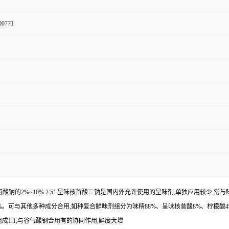
00771
谷氨酸钠的2%~10%.2.5’-呈味核首酸二钠是国内外允许使用的呈味剂,单独应用较少
0%。可与其他多种成分合用,如种复合鲜味剂组分为味精88%、呈味核昔酸8%、柠檬酸
组成1:1,与谷气酸钢合用有的协同作用,鲜度大增