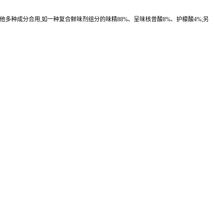
与其他多种成分合用,如一种复合鲜味剂组分的味精88%、呈味核昔酸8%、护檬酸4%;另