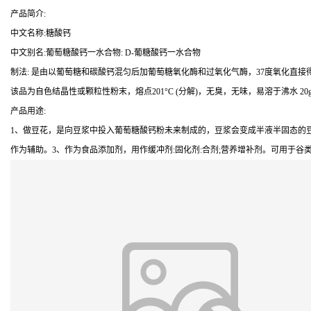
产品简介:
中文名称:糖酸钙
中文别名:葡萄糖酸钙一水合物: D-葡糖酸钙一水合物
制法: 是由以葡萄糖和碳酸钙混匀后加葡萄糖氧化酶和过氧化气酶，37度氧化直接得
该品为自色结晶性或颗粒性粉末，熔点201°C (分解)，无臭，无味，易溶于沸水 20g/
产品用途:
1、做豆花，是向豆浆中投入葡萄糖酸钙粉未来制成的，豆浆会变成半液半固态的豆
作为辅助。3、作为食品添加剂，用作缓冲剂:固化剂:合剂;营养增补剂。可用于谷