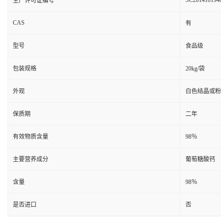
SC201410194
生产许可证编号
CAS
有
型号
食品级
包装规格
20kg/袋
外观
白色结晶或粉
保质期
二年
有效物质含量
98％
主要营养成分
葡萄糖酸钙
含量
98％
是否进口
否