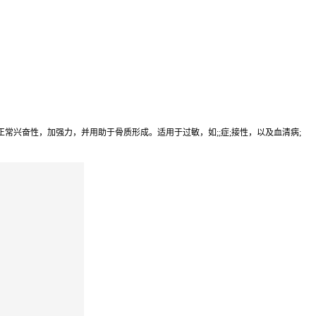
兴奋性，加强力，并用助于骨质形成。适用于过敏，如;;症;接性，以及血清病;