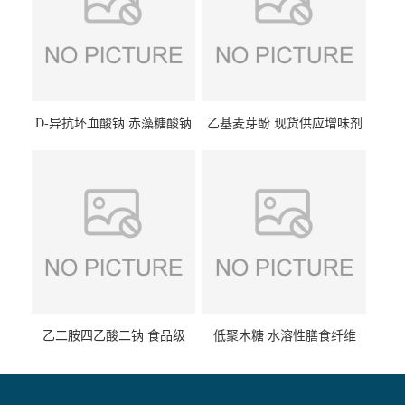
D-异抗坏血酸钠 赤藻糖酸钠
乙基麦芽酚 现货供应增味剂
食品级现货供应
食品级 量大优惠
乙二胺四乙酸二钠 食品级
低聚木糖 水溶性膳食纤维
EDTA二钠 现货量大价优
25kg/袋