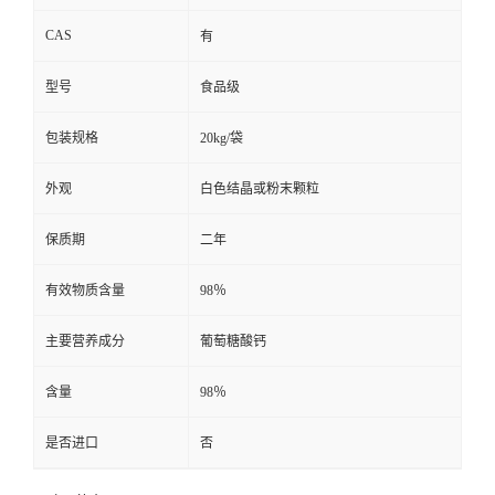
CAS
有
型号
食品级
包装规格
20kg/袋
外观
白色结晶或粉末颗粒
保质期
二年
有效物质含量
98％
主要营养成分
葡萄糖酸钙
含量
98％
是否进口
否