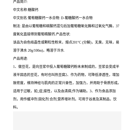
产品简介:
中文名称:糖酸钙
中文别名:葡萄糖酸钙一水合物: D-葡糖酸钙一水合物
制法: 是由以葡萄糖和碳酸钙混匀后加葡萄糖氧化酶和过氧化气酶，37
度氧化直接得到葡萄精酸钙.产品性状:
该品为自色结晶性或颗粒性粉末，熔点201°C (分解)，无臭，无味，易
溶于沸水 20g/100m)，略溶于冷水.
产品用途:
1、做豆花，是向豆浆中投入葡萄糖酸钙粉未来制成的，豆浆会变成半
液半固态的豆花，有时也叫热豆腐2、作为药物，可降低渗透性，增加
致密度，维持神经与肌肉的正常兴奋性，加强力，并用助于骨质形成。
适用于过敏，如;;症;接性，以及血清病;作为辅助。3、作为食品添加
剂，用作缓冲剂:固化剂:合剂;营养增补剂。可用于谷类及其制品，饮
料。