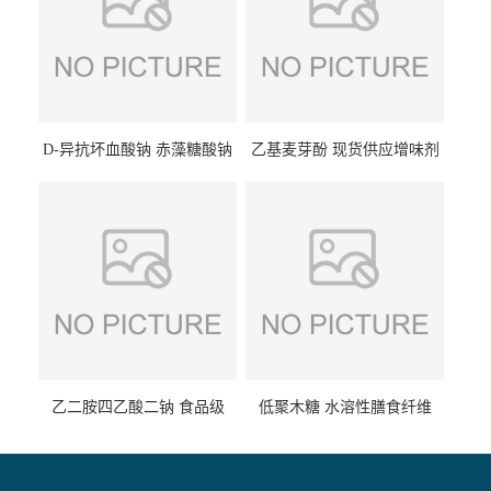
D-异抗坏血酸钠 赤藻糖酸钠
乙基麦芽酚 现货供应增味剂
食品级现货供应
食品级 量大优惠
乙二胺四乙酸二钠 食品级
低聚木糖 水溶性膳食纤维
EDTA二钠 现货量大价优
25kg/袋