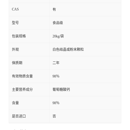
CAS
有
型号
食品级
包装规格
20kg/袋
外观
白色结晶或粉末颗粒
保质期
二年
有效物质含量
98％
主要营养成分
葡萄糖酸钙
含量
98％
是否进口
否