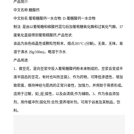
产品简介:
中文名称:糖酸钙
中文别名:葡萄糖酸钙一水合物: D-葡糖酸钙一水合物
制法: 是由以葡萄糖和碳酸钙混匀后加葡萄糖氧化酶和过氧化气酶，37
度氧化直接得到葡萄精酸钙.产品性状:
该品为自色结晶性或颗粒性粉末，熔点201°C (分解)，无臭，无味，易
溶于沸水 20g/100m)，略溶于冷水.
产品用途:
1、做豆花，是向豆浆中投入葡萄糖酸钙粉未来制成的，豆浆会变成半
液半固态的豆花，有时也叫热豆腐2、作为药物，可降低渗透性，增加
致密度，维持神经与肌肉的正常兴奋性，加强力，并用助于骨质形成。
适用于过敏，如;;症;接性，以及血清病;作为辅助。3、作为食品添加
剂，用作缓冲剂:固化剂:合剂;营养增补剂。可用于谷类及其制品，饮
料。