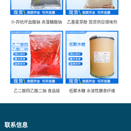
D-异抗坏血酸钠 赤藻糖酸钠
乙基麦芽酚 现货供应增味剂
食品级现货供应
食品级 量大优惠
乙二胺四乙酸二钠 食品级
低聚木糖 水溶性膳食纤维
EDTA二钠 现货量大价优
25kg/袋
联系信息