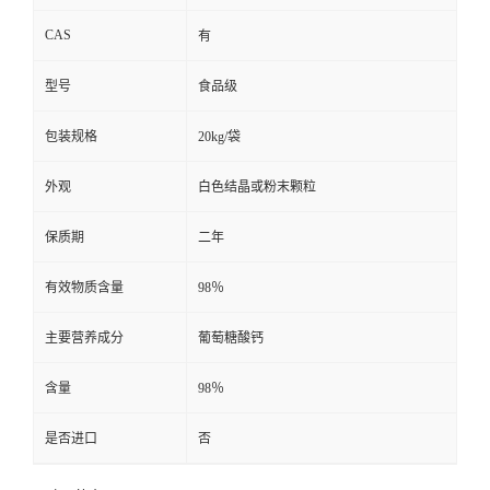
CAS
有
型号
食品级
包装规格
20kg/袋
外观
白色结晶或粉末颗粒
保质期
二年
有效物质含量
98％
主要营养成分
葡萄糖酸钙
含量
98％
是否进口
否