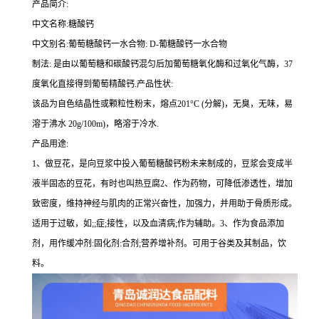
产品简介:
中文名称:糖酸钙
中文别名:葡萄糖酸钙一水合物: D-葡糖酸钙一水合物
制法: 是由以葡萄糖和碳酸钙混匀后加葡萄糖氧化酶和过氧化气酶，37
度氧化直接得到葡萄精酸钙.产品性状:
该品为自色结晶性或颗粒性粉末，熔点201°C (分解)，无臭，无味，易
溶于沸水 20g/100m)，略溶于冷水.
产品用途:
1、做豆花，是向豆浆中投入葡萄糖酸钙粉未来制成的，豆浆会变成半
液半固态的豆花，有时也叫热豆腐2、作为药物，可降低渗透性，增加
致密度，维持神经与肌肉的正常兴奋性，加强力，并用助于骨质形成。
适用于过敏，如;;症;接性，以及血清病;作为辅助。3、作为食品添加
剂，用作缓冲剂:固化剂:合剂;营养增补剂。可用于谷类及其制品，饮
料。