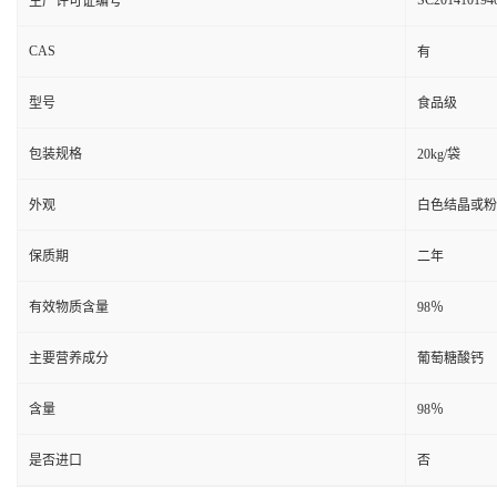
SC201410194
生产许可证编号
CAS
有
型号
食品级
包装规格
20kg/袋
外观
白色结晶或粉
保质期
二年
有效物质含量
98％
主要营养成分
葡萄糖酸钙
含量
98％
是否进口
否