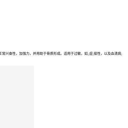
兴奋性，加强力，并用助于骨质形成。适用于过敏，如;;症;接性，以及血清病;