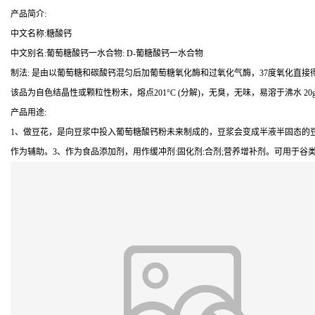
产品简介:
中文名称:糖酸钙
中文别名:葡萄糖酸钙一水合物: D-葡糖酸钙一水合物
制法: 是由以葡萄糖和碳酸钙混匀后加葡萄糖氧化酶和过氧化气酶，37度氧化直接得
该品为自色结晶性或颗粒性粉末，熔点201°C (分解)，无臭，无味，易溶于沸水 20g/
产品用途:
1、做豆花，是向豆浆中投入葡萄糖酸钙粉未来制成的，豆浆会变成半液半固态的豆
作为辅助。3、作为食品添加剂，用作缓冲剂:固化剂:合剂;营养增补剂。可用于谷