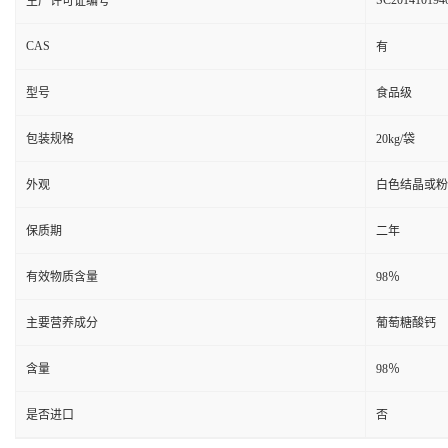
SC201410194
生产许可证编号
CAS
有
型号
食品级
包装规格
20kg/袋
外观
白色结晶或粉
保质期
二年
有效物质含量
98％
主要营养成分
葡萄糖酸钙
含量
98％
是否进口
否