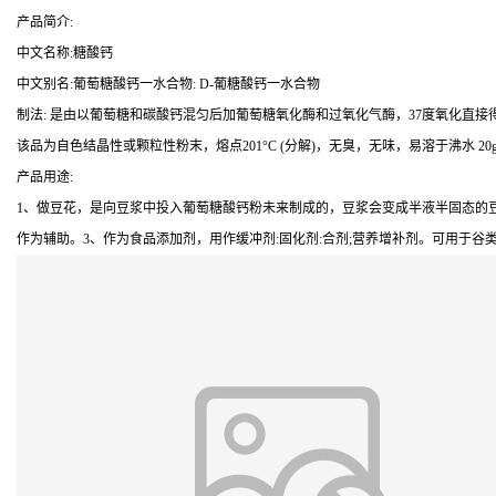
产品简介:
中文名称:糖酸钙
中文别名:葡萄糖酸钙一水合物: D-葡糖酸钙一水合物
制法: 是由以葡萄糖和碳酸钙混匀后加葡萄糖氧化酶和过氧化气酶，37度氧化直接得
该品为自色结晶性或颗粒性粉末，熔点201°C (分解)，无臭，无味，易溶于沸水 20g/
产品用途:
1、做豆花，是向豆浆中投入葡萄糖酸钙粉未来制成的，豆浆会变成半液半固态的豆
作为辅助。3、作为食品添加剂，用作缓冲剂:固化剂:合剂;营养增补剂。可用于谷