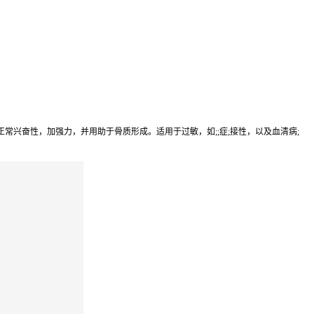
兴奋性，加强力，并用助于骨质形成。适用于过敏，如;;症;接性，以及血清病;