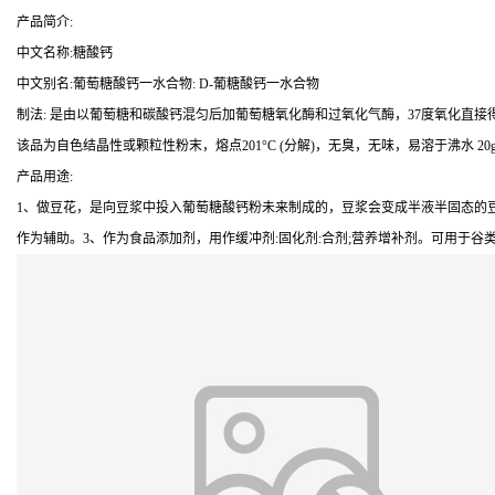
产品简介:
中文名称:糖酸钙
中文别名:葡萄糖酸钙一水合物: D-葡糖酸钙一水合物
制法: 是由以葡萄糖和碳酸钙混匀后加葡萄糖氧化酶和过氧化气酶，37度氧化直接得
该品为自色结晶性或颗粒性粉末，熔点201°C (分解)，无臭，无味，易溶于沸水 20g/
产品用途:
1、做豆花，是向豆浆中投入葡萄糖酸钙粉未来制成的，豆浆会变成半液半固态的豆
作为辅助。3、作为食品添加剂，用作缓冲剂:固化剂:合剂;营养增补剂。可用于谷