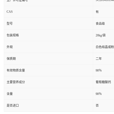
SC201410194
生产许可证编号
CAS
有
型号
食品级
包装规格
20kg/袋
外观
白色结晶或粉
保质期
二年
有效物质含量
98％
主要营养成分
葡萄糖酸钙
含量
98％
是否进口
否