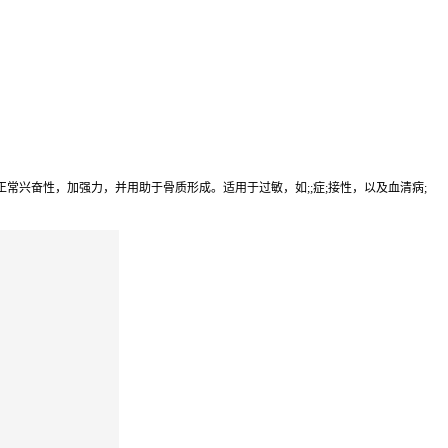
兴奋性，加强力，并用助于骨质形成。适用于过敏，如;;症;接性，以及血清病;