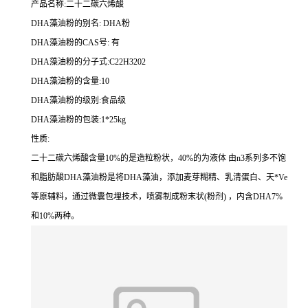
产品名称:二十二碳六烯酸
DHA藻油粉的别名: DHA粉
DHA藻油粉的CAS号: 有
DHA藻油粉的分子式:C22H3202
DHA藻油粉的含量:10
DHA藻油粉的级别:食品级
DHA藻油粉的包装:1*25kg
性质:
二十二碳六烯酸含量10%的是造粒粉状，40%的为液体 由n3系列多不饱
和脂肪酸DHA藻油粉是将DHA藻油，添加麦芽糊精、乳清蛋白、天*Ve
等原辅料，通过微囊包埋技术，喷雾制成粉末状(粉剂) ，内含DHA7%
和10%两种。