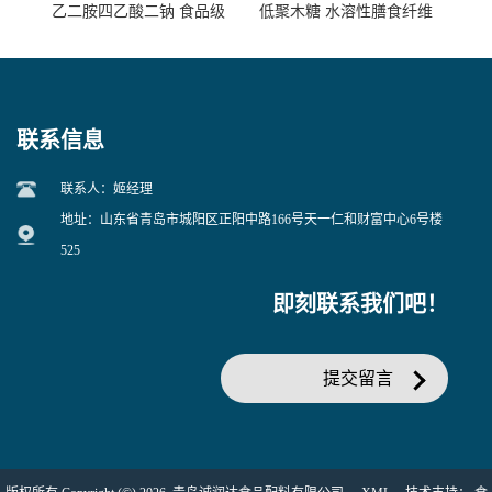
乙二胺四乙酸二钠 食品级
低聚木糖 水溶性膳食纤维
EDTA二钠 现货量大价优
25kg/袋
联系信息
联系人：姬经理
地址：山东省青岛市城阳区正阳中路166号天一仁和财富中心6号楼
525
即刻联系我们吧！
提交留言