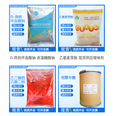
D-异抗坏血酸钠 赤藻糖酸钠
乙基麦芽酚 现货供应增味剂
食品级现货供应
食品级 量大优惠