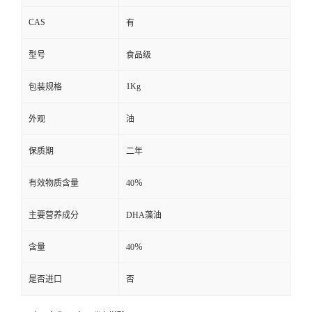
CAS
有
型号
食品级
1Kg
包装规格
外观
油
保质期
二年
有效物质含量
40％
主要营养成分
DHA藻油
含量
40％
是否进口
否